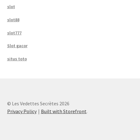
slot
slot88
slot777
Slot gacor
situs toto
© Les Vedettes Secrètes 2026
Privacy Policy
Built with Storefront
.