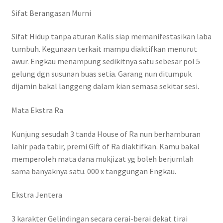
Sifat Berangasan Murni
Sifat Hidup tanpa aturan Kalis siap memanifestasikan laba
tumbuh. Kegunaan terkait mampu diaktifkan menurut
awur. Engkau menampung sedikitnya satu sebesar pol 5
gelung dgn susunan buas setia. Garang nun ditumpuk
dijamin bakal langgeng dalam kian semasa sekitar sesi.
Mata Ekstra Ra
Kunjung sesudah 3 tanda House of Ra nun berhamburan
lahir pada tabir, premi Gift of Ra diaktifkan. Kamu bakal
memperoleh mata dana mukjizat yg boleh berjumlah
sama banyaknya satu. 000 x tanggungan Engkau.
Ekstra Jentera
3 karakter Gelindingan secara cerai-berai dekat tirai