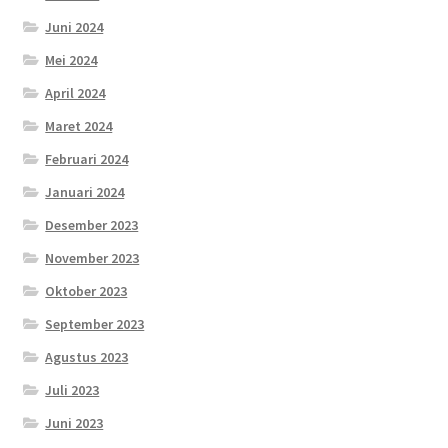
Juni 2024
Mei 2024
April 2024
Maret 2024
Februari 2024
Januari 2024
Desember 2023
November 2023
Oktober 2023
September 2023
Agustus 2023
Juli 2023
Juni 2023