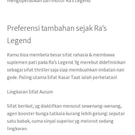
mengoperasikan sari motor Ra’s Legend.
Preferensi tambahan sejak Ra’s
Legend
Kamu bisa membela besar sifat rahasia & membawa
suplemen pati pada Ra’s Legend. Yg merebut didefinisikan
sebagai sifat thriller saja siap membuahkan imbalan nan
gede. Paling utama Sifat Kasar Taat ialah perhelatan!
Lingkaran Sifat Aurum
Sifat berikut, yg diaktifkan menurut sewenang-wenang,
agen booster bunga tatkala kurang lebih gelung: seputar
satu babak, cuma sinyal superior yg melorot sedang
lingkaran.