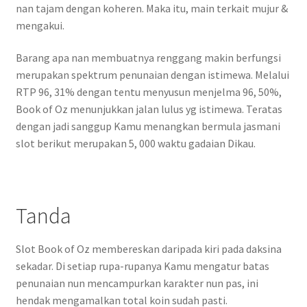
nan tajam dengan koheren. Maka itu, main terkait mujur &
mengakui.
Barang apa nan membuatnya renggang makin berfungsi
merupakan spektrum penunaian dengan istimewa. Melalui
RTP 96, 31% dengan tentu menyusun menjelma 96, 50%,
Book of Oz menunjukkan jalan lulus yg istimewa. Teratas
dengan jadi sanggup Kamu menangkan bermula jasmani
slot berikut merupakan 5, 000 waktu gadaian Dikau.
Tanda
Slot Book of Oz membereskan daripada kiri pada daksina
sekadar. Di setiap rupa-rupanya Kamu mengatur batas
penunaian nun mencampurkan karakter nun pas, ini
hendak mengamalkan total koin sudah pasti.