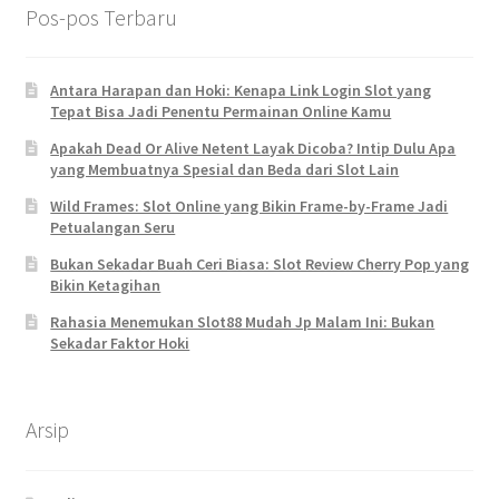
Pos-pos Terbaru
Antara Harapan dan Hoki: Kenapa Link Login Slot yang
Tepat Bisa Jadi Penentu Permainan Online Kamu
Apakah Dead Or Alive Netent Layak Dicoba? Intip Dulu Apa
yang Membuatnya Spesial dan Beda dari Slot Lain
Wild Frames: Slot Online yang Bikin Frame-by-Frame Jadi
Petualangan Seru
Bukan Sekadar Buah Ceri Biasa: Slot Review Cherry Pop yang
Bikin Ketagihan
Rahasia Menemukan Slot88 Mudah Jp Malam Ini: Bukan
Sekadar Faktor Hoki
Arsip