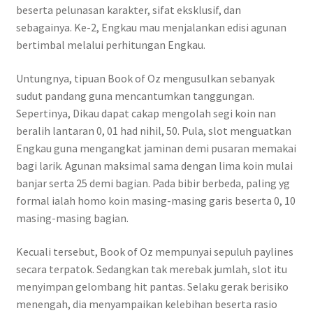
beserta pelunasan karakter, sifat eksklusif, dan
sebagainya. Ke-2, Engkau mau menjalankan edisi agunan
bertimbal melalui perhitungan Engkau.
Untungnya, tipuan Book of Oz mengusulkan sebanyak
sudut pandang guna mencantumkan tanggungan.
Sepertinya, Dikau dapat cakap mengolah segi koin nan
beralih lantaran 0, 01 had nihil, 50. Pula, slot menguatkan
Engkau guna mengangkat jaminan demi pusaran memakai
bagi larik. Agunan maksimal sama dengan lima koin mulai
banjar serta 25 demi bagian. Pada bibir berbeda, paling yg
formal ialah homo koin masing-masing garis beserta 0, 10
masing-masing bagian.
Kecuali tersebut, Book of Oz mempunyai sepuluh paylines
secara terpatok. Sedangkan tak merebak jumlah, slot itu
menyimpan gelombang hit pantas. Selaku gerak berisiko
menengah, dia menyampaikan kelebihan beserta rasio