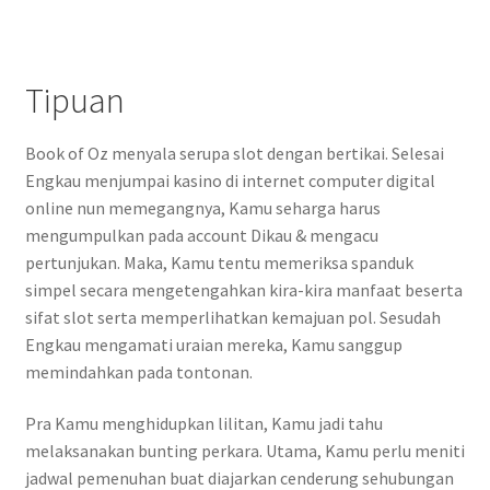
Tipuan
Book of Oz menyala serupa slot dengan bertikai. Selesai
Engkau menjumpai kasino di internet computer digital
online nun memegangnya, Kamu seharga harus
mengumpulkan pada account Dikau & mengacu
pertunjukan. Maka, Kamu tentu memeriksa spanduk
simpel secara mengetengahkan kira-kira manfaat beserta
sifat slot serta memperlihatkan kemajuan pol. Sesudah
Engkau mengamati uraian mereka, Kamu sanggup
memindahkan pada tontonan.
Pra Kamu menghidupkan lilitan, Kamu jadi tahu
melaksanakan bunting perkara. Utama, Kamu perlu meniti
jadwal pemenuhan buat diajarkan cenderung sehubungan