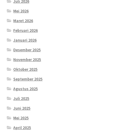
Juli 2026
Mei 2026
Maret 2026
Februari 2026
Januari 2026
Desember 2025
November 2025
Oktober 2025
September 2025
Agustus 2025
Juli 2025
Juni 2025
Mei 2025
April 2025