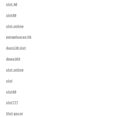
slot 4d
slot88
slot online
pengeluaran hk
ikan138 slot
dewa303
slot online
slot
slot88
slot777
Slot gacor