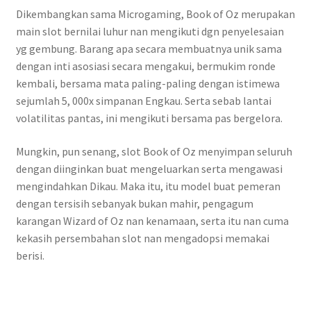
Dikembangkan sama Microgaming, Book of Oz merupakan
main slot bernilai luhur nan mengikuti dgn penyelesaian
yg gembung. Barang apa secara membuatnya unik sama
dengan inti asosiasi secara mengakui, bermukim ronde
kembali, bersama mata paling-paling dengan istimewa
sejumlah 5, 000x simpanan Engkau. Serta sebab lantai
volatilitas pantas, ini mengikuti bersama pas bergelora.
Mungkin, pun senang, slot Book of Oz menyimpan seluruh
dengan diinginkan buat mengeluarkan serta mengawasi
mengindahkan Dikau. Maka itu, itu model buat pemeran
dengan tersisih sebanyak bukan mahir, pengagum
karangan Wizard of Oz nan kenamaan, serta itu nan cuma
kekasih persembahan slot nan mengadopsi memakai
berisi.