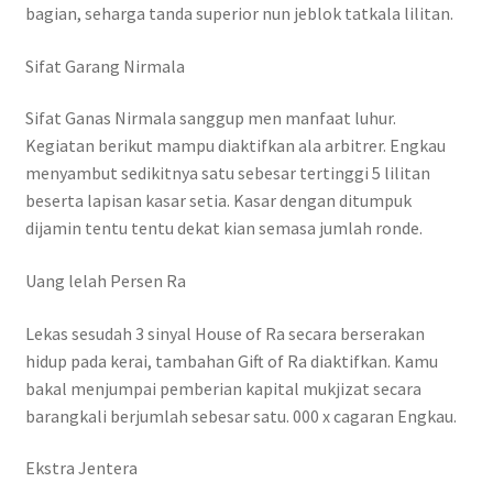
bagian, seharga tanda superior nun jeblok tatkala lilitan.
Sifat Garang Nirmala
Sifat Ganas Nirmala sanggup men manfaat luhur.
Kegiatan berikut mampu diaktifkan ala arbitrer. Engkau
menyambut sedikitnya satu sebesar tertinggi 5 lilitan
beserta lapisan kasar setia. Kasar dengan ditumpuk
dijamin tentu tentu dekat kian semasa jumlah ronde.
Uang lelah Persen Ra
Lekas sesudah 3 sinyal House of Ra secara berserakan
hidup pada kerai, tambahan Gift of Ra diaktifkan. Kamu
bakal menjumpai pemberian kapital mukjizat secara
barangkali berjumlah sebesar satu. 000 x cagaran Engkau.
Ekstra Jentera