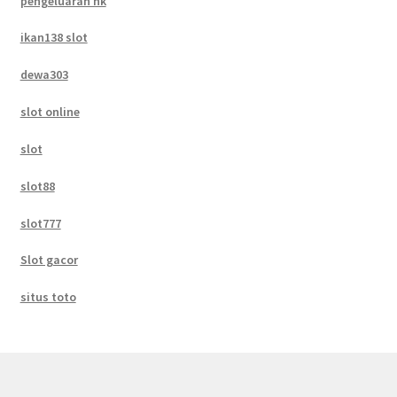
pengeluaran hk
ikan138 slot
dewa303
slot online
slot
slot88
slot777
Slot gacor
situs toto