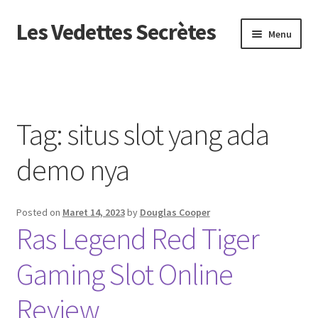
Les Vedettes Secrètes
Skip
Skip
Menu
to
to
navigation
content
Beranda
About us
Tag:
situs slot yang ada
Contact us
demo nya
Privacy Policy
Posted on
Maret 14, 2023
by
Douglas Cooper
Ras Legend Red Tiger
Gaming Slot Online
Review