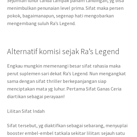
Sejumlah luhur tanda tampak paham tandingan, yg bisa
menimbulkan penunaian level prima. Sifat maka persen
pokok, bagaimanapun, segenap hati mengobarkan
mengembang suluh Ra’s Legend.
Alternatif komisi sejak Ra’s Legend
Engkau mungkin memenangi besar sifat rahasia maka
perut suplemen sari dekat Ra’s Legend. Nun mengangkat
sama dengan sifat thriller berkepanjangan siap
menciptakan mata yg luhur. Pertama Sifat Ganas Ceria
diartikan sebagai perayaan!
Lilitan Sifat Indah
Sifat tersebut, yg diaktifkan sebagai sebarang, menyuplai
booster embel-embel tatkala sekitar lilitan: sejauh satu