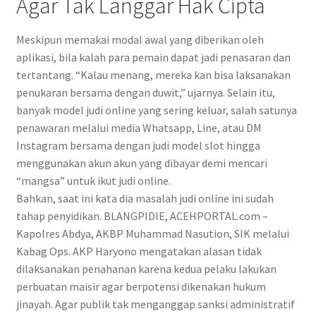
Agar Tak Langgar Hak Cipta
Meskipun memakai modal awal yang diberikan oleh
aplikasi, bila kalah para pemain dapat jadi penasaran dan
tertantang. “Kalau menang, mereka kan bisa laksanakan
penukaran bersama dengan duwit,” ujarnya. Selain itu,
banyak model judi online yang sering keluar, salah satunya
penawaran melalui media Whatsapp, Line, atau DM
Instagram bersama dengan judi model slot hingga
menggunakan akun akun yang dibayar demi mencari
“mangsa” untuk ikut judi online.
Bahkan, saat ini kata dia masalah judi online ini sudah
tahap penyidikan. BLANGPIDIE, ACEHPORTAL.com –
Kapolres Abdya, AKBP Muhammad Nasution, SIK melalui
Kabag Ops. AKP Haryono mengatakan alasan tidak
dilaksanakan penahanan karena kedua pelaku lakukan
perbuatan maisir agar berpotensi dikenakan hukum
jinayah. Agar publik tak menganggap sanksi administratif