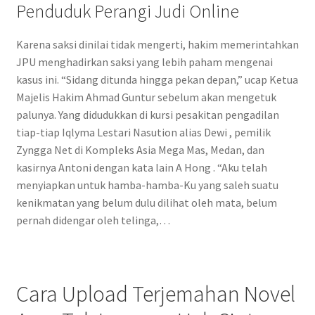
Penduduk Perangi Judi Online
Karena saksi dinilai tidak mengerti, hakim memerintahkan
JPU menghadirkan saksi yang lebih paham mengenai
kasus ini. “Sidang ditunda hingga pekan depan,” ucap Ketua
Majelis Hakim Ahmad Guntur sebelum akan mengetuk
palunya. Yang didudukkan di kursi pesakitan pengadilan
tiap-tiap Iqlyma Lestari Nasution alias Dewi , pemilik
Zyngga Net di Kompleks Asia Mega Mas, Medan, dan
kasirnya Antoni dengan kata lain A Hong . “Aku telah
menyiapkan untuk hamba-hamba-Ku yang saleh suatu
kenikmatan yang belum dulu dilihat oleh mata, belum
pernah didengar oleh telinga,…
Cara Upload Terjemahan Novel