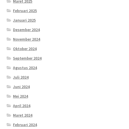
Maret 2025
Februari 2025
Januari 2025
Desember 2024
November 2024
Oktober 2024
September 2024
Agustus 2024
Juli 2024
Juni 2024
Mei 2024
April 2024
Maret 2024
Februari 2024