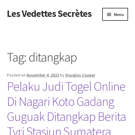
Les Vedettes Secrètes
Skip
Skip
Menu
to
to
navigation
content
Beranda
About us
Tag:
ditangkap
Contact us
Posted on
November 4, 2022
by
Douglas Cooper
Privacy Policy
Pelaku Judi Togel Online
Di Nagari Koto Gadang
Guguak Ditangkap Berita
Tvri Stasiun Sumatera