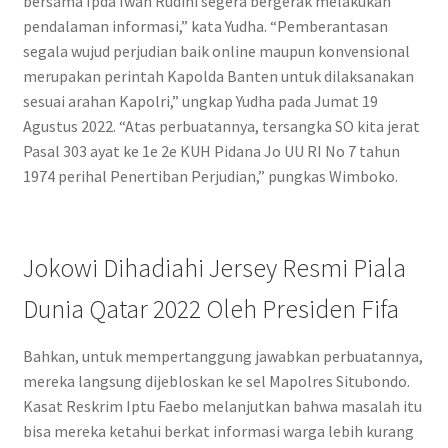
bersama Ipda Iwan Rudini segera bergerak melakukan
pendalaman informasi,” kata Yudha. “Pemberantasan
segala wujud perjudian baik online maupun konvensional
merupakan perintah Kapolda Banten untuk dilaksanakan
sesuai arahan Kapolri,” ungkap Yudha pada Jumat 19
Agustus 2022. “Atas perbuatannya, tersangka SO kita jerat
Pasal 303 ayat ke 1e 2e KUH Pidana Jo UU RI No 7 tahun
1974 perihal Penertiban Perjudian,” pungkas Wimboko.
Jokowi Dihadiahi Jersey Resmi Piala
Dunia Qatar 2022 Oleh Presiden Fifa
Bahkan, untuk mempertanggung jawabkan perbuatannya,
mereka langsung dijebloskan ke sel Mapolres Situbondo.
Kasat Reskrim Iptu Faebo melanjutkan bahwa masalah itu
bisa mereka ketahui berkat informasi warga lebih kurang