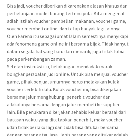
Bisa jadi, voucher diberikan dikarenakan alasan khusus dan
perbelanjaan model barang tertenu pula. Kita mengenal
adlah istilah voucher pembelian makanan, voucher game,
voucher membeli online, dan tetap banyak lagi lainnya.
Oleh karena itu sebagai umat Islam semestinya menyikapi
ada fenomena game online ini bersama bijak. Tidak hanyut
dalam segala hal yang baru dan menarik, juga tidak fobia
pada perkembangan zaman.
Setelah instruksi itu, belakangan mendadak marak
bongkar persoalan judi online. Untuk bisa menjual voucher
game, pihak penjual umumnya harus melakukan kulak
voucher terlebih dulu. Kulak voucher ini, bisa dikerjakan
bersama jalur menghubungi penerbit voucher dan
adakalanya bersama dengan jalur membeli ke supplier
lain. Bila penukaran dikerjakan sehabis keluar berasal dari
batasan waktu yang ditetapkan penerbit, maka voucher
udah tidak berlaku lagi dan tidak bisa ditukar bersama
dengan barang atau jasa. Jenis barang yang ditukar adalah