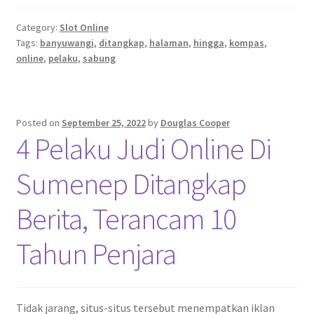
Category:
Slot Online
Tags:
banyuwangi
,
ditangkap
,
halaman
,
hingga
,
kompas
,
online
,
pelaku
,
sabung
Posted on
September 25, 2022
by
Douglas Cooper
4 Pelaku Judi Online Di
Sumenep Ditangkap
Berita, Terancam 10
Tahun Penjara
Tidak jarang, situs-situs tersebut menempatkan iklan