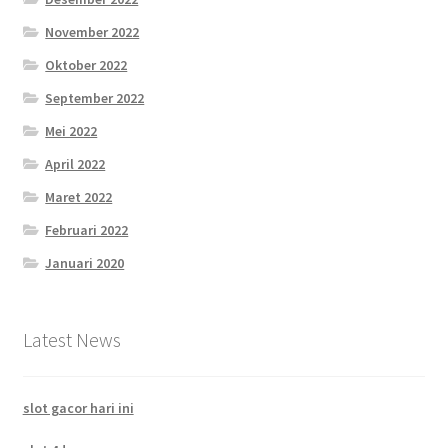
November 2022
Oktober 2022
September 2022
Mei 2022
April 2022
Maret 2022
Februari 2022
Januari 2020
Latest News
slot gacor hari ini