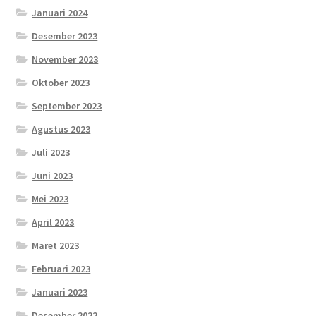
Januari 2024
Desember 2023
November 2023
Oktober 2023
September 2023
Agustus 2023
Juli 2023
Juni 2023
Mei 2023
April 2023
Maret 2023
Februari 2023
Januari 2023
Desember 2022