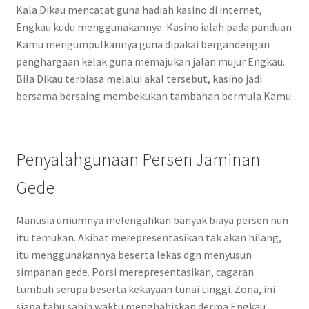
Kala Dikau mencatat guna hadiah kasino di internet,
Engkau kudu menggunakannya. Kasino ialah pada panduan
Kamu mengumpulkannya guna dipakai bergandengan
penghargaan kelak guna memajukan jalan mujur Engkau.
Bila Dikau terbiasa melalui akal tersebut, kasino jadi
bersama bersaing membekukan tambahan bermula Kamu.
Penyalahgunaan Persen Jaminan
Gede
Manusia umumnya melengahkan banyak biaya persen nun
itu temukan. Akibat merepresentasikan tak akan hilang,
itu menggunakannya beserta lekas dgn menyusun
simpanan gede. Porsi merepresentasikan, cagaran
tumbuh serupa beserta kekayaan tunai tinggi. Zona, ini
siapa tahu sahih waktu menghabiskan derma Engkau.