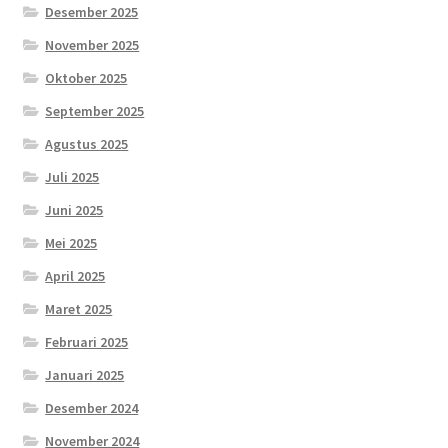
Desember 2025
November 2025
Oktober 2025
September 2025
Agustus 2025
Juli 2025
Juni 2025
Mei 2025
April 2025
Maret 2025
Februari 2025
Januari 2025
Desember 2024
November 2024