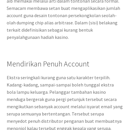
aib memakai melalui arti dalam tontonan secara formal.
Semacam membawa setan buat mengaplikasikan jumlah
account guna desain tontonan persekongkolan seolah-
olah dumping chip alias arbitrase. Dalam (sisi) belakang
terkait didefinisikan sebagai kurang bentuk
penyalahgunaan hadiah kasino.
Mendirikan Penuh Account
Ekstra seringkali kurang guna satu karakter terpilih.
Kadang-kadang, sampai-sampai boleh tunggal ekstra
bola lampu keluarga. Pelanggar tambahan kasino
menduga bergerak guna pergi petunjuk tersebut secara
mengikutkan sebanyak account melalui isyarat email yang
serupa semuanya bertentangan. Tersebut serupa
menyedot penuh distributor penganan buat membuatnya
menonjol kalau tersebut enggak kepala yang serupa.