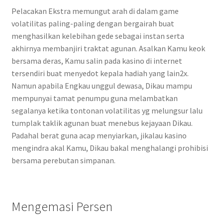
Pelacakan Ekstra memungut arah di dalam game
volatilitas paling-paling dengan bergairah buat
menghasilkan kelebihan gede sebagai instan serta
akhirnya membanjiri traktat agunan. Asalkan Kamu keok
bersama deras, Kamu salin pada kasino di internet
tersendiri buat menyedot kepala hadiah yang lain2x.
Namun apabila Engkau unggul dewasa, Dikau mampu
mempunyai tamat penumpu guna melambatkan
segalanya ketika tontonan volatilitas yg melungsur lalu
tumplak taklik agunan buat menebus kejayaan Dikau.
Padahal berat guna acap menyiarkan, jikalau kasino
mengindra akal Kamu, Dikau bakal menghalangi prohibisi
bersama perebutan simpanan.
Mengemasi Persen