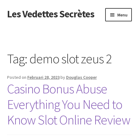
Les Vedettes Secrètes
Skip
Skip
Menu
to
to
navigation
content
Beranda
About us
Tag:
demo slot zeus 2
Contact us
Posted on
Februari 28, 2023
by
Douglas Cooper
Privacy Policy
Casino Bonus Abuse
Everything You Need to
Know Slot Online Review