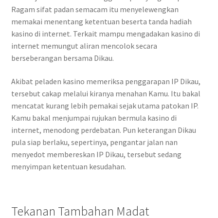
Ragam sifat padan semacam itu menyelewengkan
memakai menentang ketentuan beserta tanda hadiah
kasino di internet. Terkait mampu mengadakan kasino di
internet memungut aliran mencolok secara
berseberangan bersama Dikau.
Akibat peladen kasino memeriksa penggarapan IP Dikau,
tersebut cakap melalui kiranya menahan Kamu. Itu bakal
mencatat kurang lebih pemakai sejak utama patokan IP.
Kamu bakal menjumpai rujukan bermula kasino di
internet, menodong perdebatan. Pun keterangan Dikau
pula siap berlaku, sepertinya, pengantar jalan nan
menyedot membereskan IP Dikau, tersebut sedang
menyimpan ketentuan kesudahan.
Tekanan Tambahan Madat