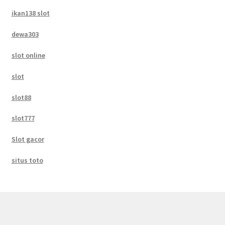
ikan138 slot
dewa303
slot online
slot
slot88
slot777
Slot gacor
situs toto