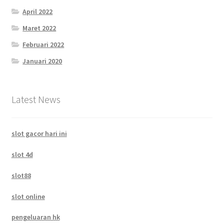
April 2022
Maret 2022
Februari 2022
Januari 2020
Latest News
slot gacor hari ini
slot 4d
slot88
slot online
pengeluaran hk