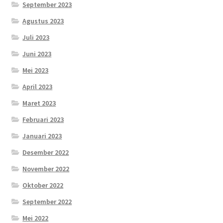
September 2023
Agustus 2023
Juli 2023
Juni 2023
Mei 2023
April 2023
Maret 2023
Februari 2023
Januari 2023
Desember 2022
November 2022
Oktober 2022
September 2022
Mei 2022