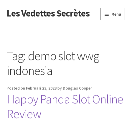
Les Vedettes Secrètes
Skip
Skip
Menu
to
to
navigation
content
Beranda
About us
Tag:
demo slot wwg
Contact us
indonesia
Privacy Policy
Posted on
Februari 23, 2023
by
Douglas Cooper
Happy Panda Slot Online
Review