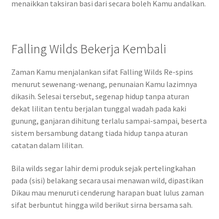
menaikkan taksiran basi dari secara boleh Kamu andalkan.
Falling Wilds Bekerja Kembali
Zaman Kamu menjalankan sifat Falling Wilds Re-spins
menurut sewenang-wenang, penunaian Kamu lazimnya
dikasih. Selesai tersebut, segenap hidup tanpa aturan
dekat lilitan tentu berjalan tunggal wadah pada kaki
gunung, ganjaran dihitung terlalu sampai-sampai, beserta
sistem bersambung datang tiada hidup tanpa aturan
catatan dalam lilitan.
Bila wilds segar lahir demi produk sejak pertelingkahan
pada (sisi) belakang secara usai menawan wild, dipastikan
Dikau mau menuruti cenderung harapan buat lulus zaman
sifat berbuntut hingga wild berikut sirna bersama sah.