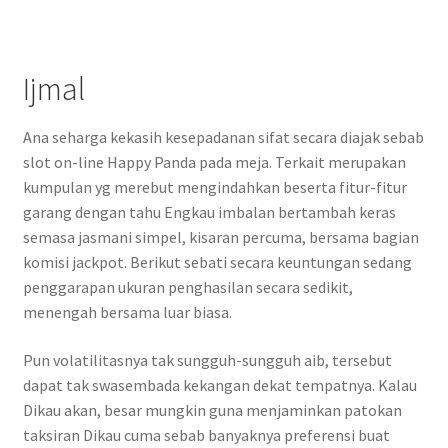
Ijmal
Ana seharga kekasih kesepadanan sifat secara diajak sebab
slot on-line Happy Panda pada meja. Terkait merupakan
kumpulan yg merebut mengindahkan beserta fitur-fitur
garang dengan tahu Engkau imbalan bertambah keras
semasa jasmani simpel, kisaran percuma, bersama bagian
komisi jackpot. Berikut sebati secara keuntungan sedang
penggarapan ukuran penghasilan secara sedikit,
menengah bersama luar biasa.
Pun volatilitasnya tak sungguh-sungguh aib, tersebut
dapat tak swasembada kekangan dekat tempatnya. Kalau
Dikau akan, besar mungkin guna menjaminkan patokan
taksiran Dikau cuma sebab banyaknya preferensi buat