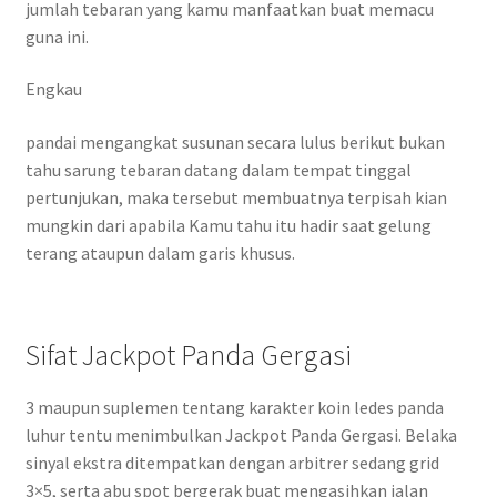
jumlah tebaran yang kamu manfaatkan buat memacu
guna ini.
Engkau
pandai mengangkat susunan secara lulus berikut bukan
tahu sarung tebaran datang dalam tempat tinggal
pertunjukan, maka tersebut membuatnya terpisah kian
mungkin dari apabila Kamu tahu itu hadir saat gelung
terang ataupun dalam garis khusus.
Sifat Jackpot Panda Gergasi
3 maupun suplemen tentang karakter koin ledes panda
luhur tentu menimbulkan Jackpot Panda Gergasi. Belaka
sinyal ekstra ditempatkan dengan arbitrer sedang grid
3×5, serta abu spot bergerak buat mengasihkan jalan