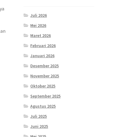
ya
Juli 2026
Mei 2026
gan
Maret 2026
Februari 2026
Januari 2026
Desember 2025
November 2025
Oktober 2025
September 2025
Agustus 2025
Juli 2025
Juni 2025
Mei 2025