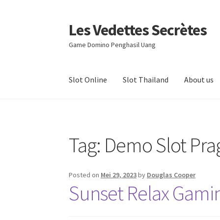
Les Vedettes Secrètes
Skip
Skip
to
to
Game Domino Penghasil Uang
navigation
content
Slot Online
Slot Thailand
About us
Beranda
About us
Contact us
Privacy Policy
Tag:
Demo Slot Pra
Posted on
Mei 29, 2023
by
Douglas Cooper
Sunset Relax Gamin