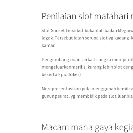
Penilaian slot matahari
Slot Sunset tersebut bukanlah badan Megaw
lagak. Tersebut ialah serupa slot yg kadang
kamar.
Pengembang main terkait sangka memperli
mengeluarkanmerilis, kurang lebih slot deng
beserta Epic Joker).
Merepresentasikan pula menggubah kemitra
gunung surat, yg membidik pada slot luar bi
Macam mana gaya kegia