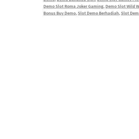
Demo Slot Roma Joker Gaming
,
Demo Slot Wild W
Bonus Buy Demo
,
Slot Demo Berhadiah
,
Slot Dem