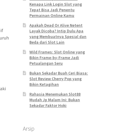
Kenapa Link Login Slot yang
Tepat Bisa Jadi Penentu
Permainan Online Kamu
Apakah Dead Or Alive Netent
if
Layak Dicoba? Intip Dulu Apa
yang Membuatnya Spesial dan
luruh
Beda dari Slot Lain
Wild Frames: Slot Online yang
Bikin Frame-by-Frame Jadi
Petualangan Seru
Bukan Sekadar Buah Ceri Biasa:
Slot Review Cherry Pop yang
Bikin Ketagihan
aki
Rahasia Menemukan Slot88
Mudah Jp Malam Ini: Bukan
Sekadar Faktor Hoki
Arsip