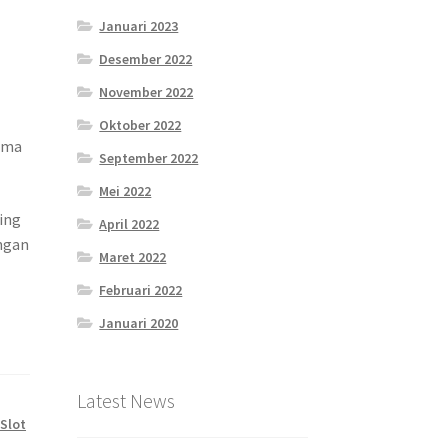
Januari 2023
Desember 2022
November 2022
Oktober 2022
tama
September 2022
Mei 2022
ling
April 2022
ngan
Maret 2022
Februari 2022
Januari 2020
Latest News
Slot