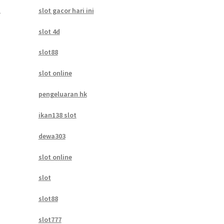
t
slot gacor hari ini
slot 4d
slot88
slot online
pengeluaran hk
ikan138 slot
dewa303
slot online
slot
slot88
slot777