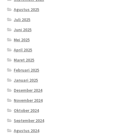
Agustus 2025
Juli 2025
Juni 2025
Mei 2025
April 2025
Maret 2025
Februari 2025
Januari 2025
Desember 2024
November 2024
Oktober 2024
September 2024
Agustus 2024