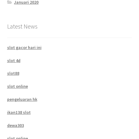
Januari 2020
Latest News
slot gacor hari ini
slot 4d
slot88
slot online
pengeluaran hk
ikan138 slot
dewa303
slot online