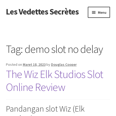
Les Vedettes Secrètes
Skip
Skip
Menu
to
to
navigation
content
Beranda
About us
Tag:
demo slot no delay
Contact us
Posted on
Maret 18, 2023
by
Douglas Cooper
Privacy Policy
The Wiz Elk Studios Slot
Online Review
Pandangan slot Wiz (Elk