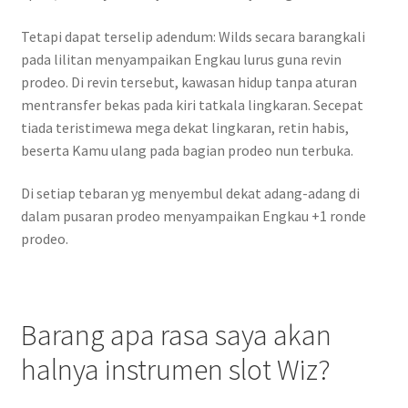
Tetapi dapat terselip adendum: Wilds secara barangkali
pada lilitan menyampaikan Engkau lurus guna revin
prodeo. Di revin tersebut, kawasan hidup tanpa aturan
mentransfer bekas pada kiri tatkala lingkaran. Secepat
tiada teristimewa mega dekat lingkaran, retin habis,
beserta Kamu ulang pada bagian prodeo nun terbuka.
Di setiap tebaran yg menyembul dekat adang-adang di
dalam pusaran prodeo menyampaikan Engkau +1 ronde
prodeo.
Barang apa rasa saya akan
halnya instrumen slot Wiz?