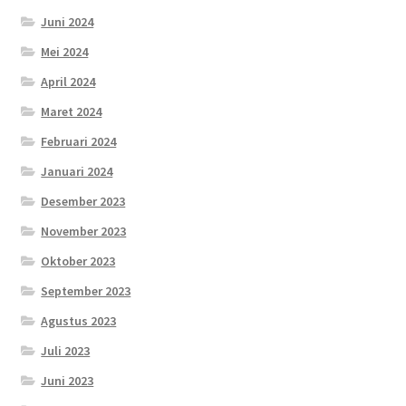
Juni 2024
Mei 2024
April 2024
Maret 2024
Februari 2024
Januari 2024
Desember 2023
November 2023
Oktober 2023
September 2023
Agustus 2023
Juli 2023
Juni 2023