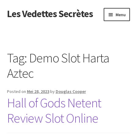
Les Vedettes Secrètes
Skip
Skip
Menu
to
to
navigation
content
Beranda
About us
Tag:
Demo Slot Harta
Contact us
Aztec
Privacy Policy
Posted on
Mei 28, 2023
by
Douglas Cooper
Hall of Gods Netent
Review Slot Online