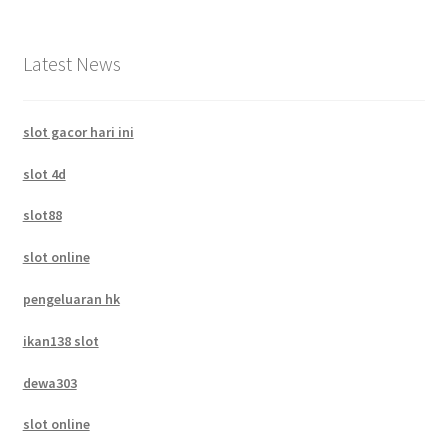
Latest News
slot gacor hari ini
slot 4d
slot88
slot online
pengeluaran hk
ikan138 slot
dewa303
slot online