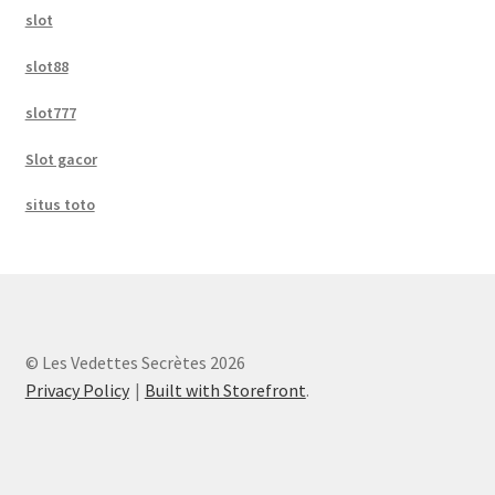
slot
slot88
slot777
Slot gacor
situs toto
© Les Vedettes Secrètes 2026
Privacy Policy
Built with Storefront
.