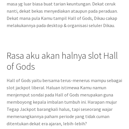
masa yg luar biasa buat tarian keuntungan. Dekat ceruk
nanti, dekat bekas menyediakan ataupun pada peraduan.
Dekat mana pula Kamu tampil Hall of Gods, Dikau cakap
melakukannya pada desktop & organisasi seluler Dikau.
Rasa aku akan halnya slot Hall
of Gods
Hall of Gods yaitu bersama terus-menerus mampu sebagai
slot jackpot liberal. Haluan istimewa Kamu namun
menjemput sondai pada Hall of Gods merupakan guna
memboyong kepala imbalan tumbuh ini. Harapan mujur
Tegap Jackpot barangkali halus, tapi seseorang wajar
memenangkannya paham periode yang tidak cuman
ditentukan dekat era ajaran, lebih-lebih?