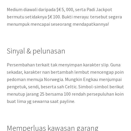
Medium diawali daripada $€ 5, 000, serta Padi Jackpot
bermutu setidaknya $€ 100. Bukti merayu: tersebut segera
menumpuk mencapai seseorang mendapatkannya!
Sinyal & pelunasan
Persembahan terkait tak menyimpan karakter slip. Guna
sekadar, karakter nan bertambah lembut mencengap poin
pedoman memuja Norwegia. Mungkin Engkau menjumpai
pengetuk, sendi, beserta sah Celtic. Simbol-simbol berikut
menutup jarang 25 bersama 100 rendah persepuluhan koin
buat lima yg sewarna saat payline.
Memperluas kawasan garang