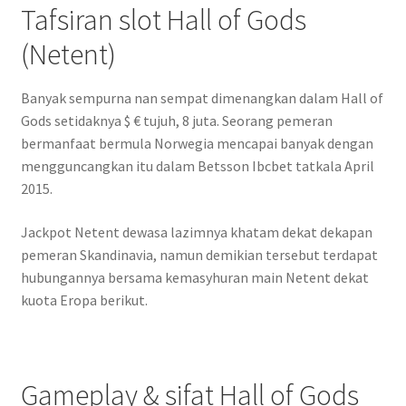
Tafsiran slot Hall of Gods
(Netent)
Banyak sempurna nan sempat dimenangkan dalam Hall of
Gods setidaknya $ € tujuh, 8 juta. Seorang pemeran
bermanfaat bermula Norwegia mencapai banyak dengan
mengguncangkan itu dalam Betsson Ibcbet tatkala April
2015.
Jackpot Netent dewasa lazimnya khatam dekat dekapan
pemeran Skandinavia, namun demikian tersebut terdapat
hubungannya bersama kemasyhuran main Netent dekat
kuota Eropa berikut.
Gameplay & sifat Hall of Gods