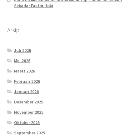
Sekadar Faktor Hoki
Arsip
Juli 2026
Mei 2026
Maret 2026
Februari 2026
Januari 2026
Desember 2025
November 2025
Oktober 2025
September 2025