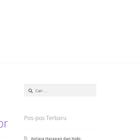
Cari
untuk:
Pos-pos Terbaru
or
Antara Harapan dan Hoki: