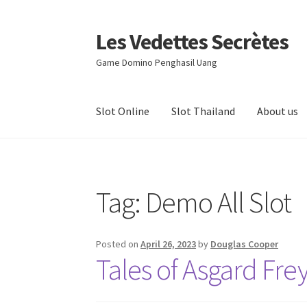
Les Vedettes Secrètes
Skip
Skip
to
to
Game Domino Penghasil Uang
navigation
content
Slot Online
Slot Thailand
About us
Beranda
About us
Contact us
Privacy Policy
Tag:
Demo All Slot
Posted on
April 26, 2023
by
Douglas Cooper
Tales of Asgard Fr