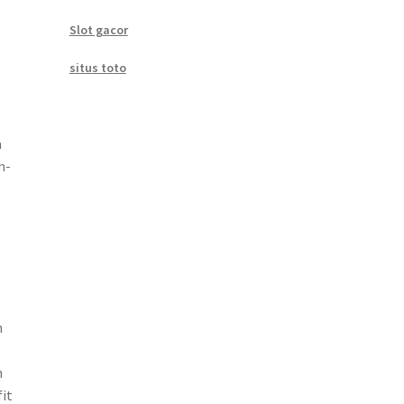
Slot gacor
n
situs toto
a
n-
h
n
it