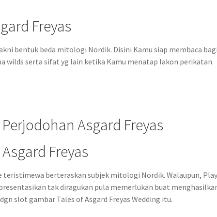
gard Freyas
 yakni bentuk beda mitologi Nordik. Disini Kamu siap membaca bag
 wilds serta sifat yg lain ketika Kamu menatap lakon perikatan
 Perjodohan Asgard Freyas
l Asgard Freyas
ne teristimewa berteraskan subjek mitologi Nordik. Walaupun, Pla
representasikan tak diragukan pula memerlukan buat menghasilka
n slot gambar Tales of Asgard Freyas Wedding itu.