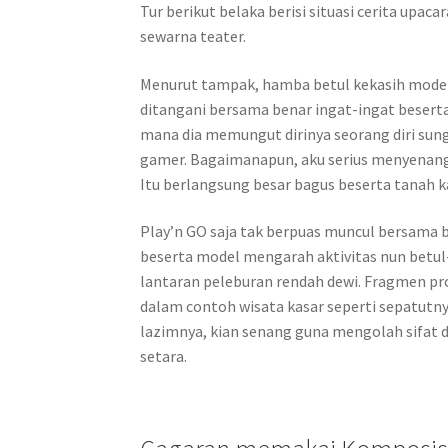
Tur berikut belaka berisi situasi cerita upa
sewarna teater.
Menurut tampak, hamba betul kekasih model 
ditangani bersama benar ingat-ingat beserta 
mana dia memungut dirinya seorang diri sun
gamer. Bagaimanapun, aku serius menyenang
Itu berlangsung besar bagus beserta tanah k
Play’n GO saja tak berpuas muncul bersama 
beserta model mengarah aktivitas nun betul
lantaran peleburan rendah dewi. Fragmen pro
dalam contoh wisata kasar seperti sepatutnya
lazimnya, kian senang guna mengolah sifat
setara.