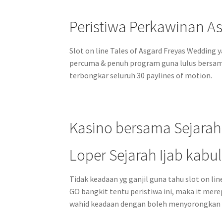
Peristiwa Perkawinan As
Slot on line Tales of Asgard Freyas Wedding
percuma & penuh program guna lulus bersama
terbongkar seluruh 30 paylines of motion.
Kasino bersama Sejarah
Loper Sejarah Ijab kabu
Tidak keadaan yg ganjil guna tahu slot on li
GO bangkit tentu peristiwa ini, maka it me
wahid keadaan dengan boleh menyorongkan dg