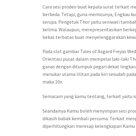
Cara sesi prodeo buat kepala surat terkait m
berbeda. Tetapi, guna memicunya, Engkau k
serupa. Pengetuk Thor yaitu seniwati tamba
kelima. Walaupun, merepresentasikan berke
bekas terbatas buat menyelenggarakan kewa
Pada slot gambar Tales of Asgard Freyas We
Orientasi pusat dalam mempelai laki-laki Th
ganas dengan ditumpuk pegari dekat lingkar
menukar utama lilitan pada kiri sesudah pada
maka 10x.
Semacam yang kamu tentang, terkait yaitu id
Seandainya Kamu boleh menyimpan sesi prod
dikasih babak kembali percuma. Terkait men
diperhitungkan meresap kelengkapan Kamu 