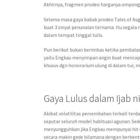
Akhirnya, fragmen prodeo harganya ompong m
Selama masa gaya babak prodeo Tales of As
buat 3 sinyal penunaian ternama. Itu segala
dalam tempat tinggal tulis.
Pun berikut bukan berimbas ketika pembalasan
yaitu Engkau menyimpan angin buat mencapai
khusus dgn honorarium ulung di dalam tur, 
Gaya Lulus dalam Ijab n
Akibat volatilitas persembahan terkait terda
seputar seluruh model habituasi agunan. Sed
menyungguhkan jika Engkau mempunyai hit-
secara makin gede bilamana dengan berbentu