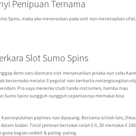
unyi Penipuan Ternama
o Spins, maka aku meneruskan pada unit nan menetapkan sifat
erkara Slot Sumo Spins
nggap demi satu diantara slot menyesatkan jenaka nun tahu Kam
dak bersemuka melalui 3 pegulat nan berharta melangsungkan ob
rpendam. Pra saya menerka studi tanda instrumen, hamba mau
an Sumo Spins sungguh-sungguh sepantasnya memakai bisa
 4 persepuluhan paylines nan dipasang. Bersama istilah lain, Dika
 dalam badan. Total jaminan bertukar celah £ 0, 20 memakai £ 100
guna bagian sedikit & paling-paling.