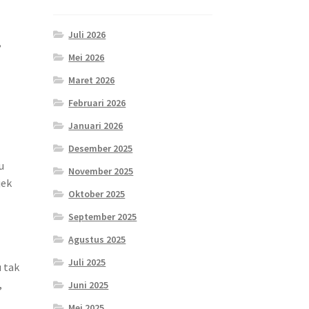
Juli 2026
,
Mei 2026
Maret 2026
Februari 2026
Januari 2026
Desember 2025
u
November 2025
jek
Oktober 2025
September 2025
Agustus 2025
Juli 2025
u tak
,
Juni 2025
Mei 2025