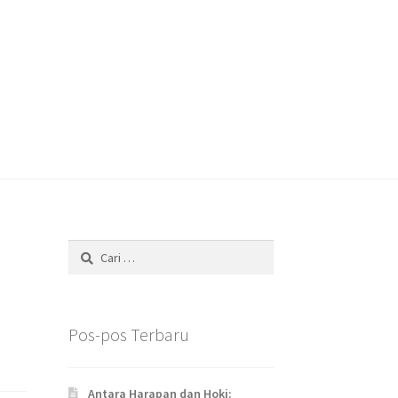
Cari
untuk:
Pos-pos Terbaru
Antara Harapan dan Hoki: