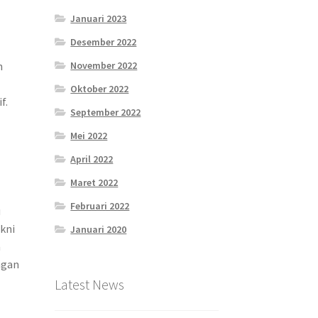
Januari 2023
Desember 2022
November 2022
n
Oktober 2022
f.
September 2022
Mei 2022
April 2022
Maret 2022
Februari 2022
u
kni
Januari 2020
a
ngan
Latest News