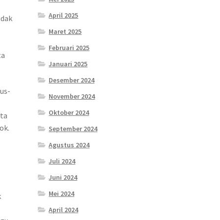
April 2025
ndak
Maret 2025
Februari 2025
ta
Januari 2025
Desember 2024
ous-
November 2024
Oktober 2024
rta
ok.
September 2024
Agustus 2024
Juli 2024
Juni 2024
Mei 2024
k
April 2024