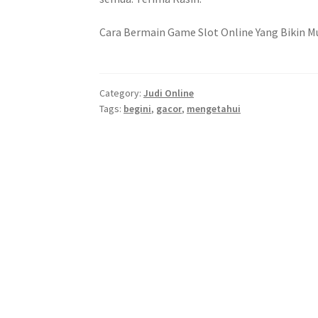
Cara Bermain Game Slot Online Yang Bikin
Category:
Judi Online
Tags:
begini
,
gacor
,
mengetahui