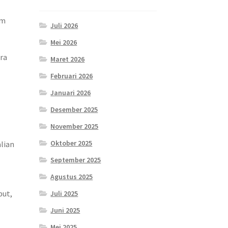
um
Juli 2026
Mei 2026
ara
Maret 2026
Februari 2026
Januari 2026
Desember 2025
November 2025
Oktober 2025
lian
September 2025
Agustus 2025
but,
Juli 2025
Juni 2025
Mei 2025