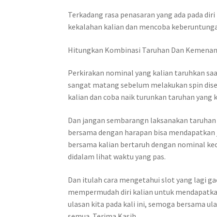
Terkadang rasa penasaran yang ada pada diri
kekalahan kalian dan mencoba keberuntungan 
Hitungkan Kombinasi Taruhan Dan Kemena
Perkirakan nominal yang kalian taruhkan saa
sangat matang sebelum melakukan spin dise
kalian dan coba naik turunkan taruhan yang k
Dan jangan sembarangn laksanakan taruhan d
bersama dengan harapan bisa mendapatkan ja
bersama kalian bertaruh dengan nominal keci
didalam lihat waktu yang pas.
Dan itulah cara mengetahui slot yang lagi ga
mempermudah diri kalian untuk mendapatkan
ulasan kita pada kali ini, semoga bersama ul
semua. Terima Kasih.