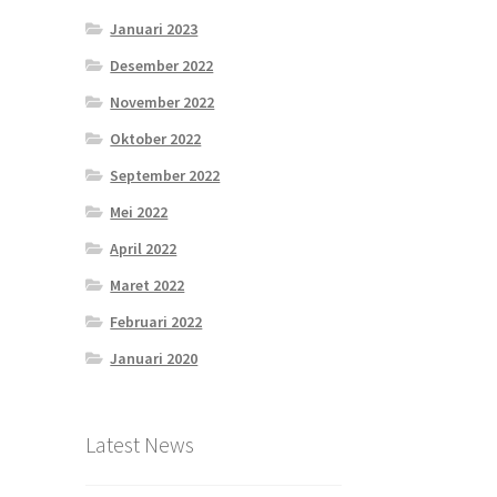
Januari 2023
Desember 2022
November 2022
Oktober 2022
September 2022
Mei 2022
April 2022
Maret 2022
Februari 2022
Januari 2020
Latest News