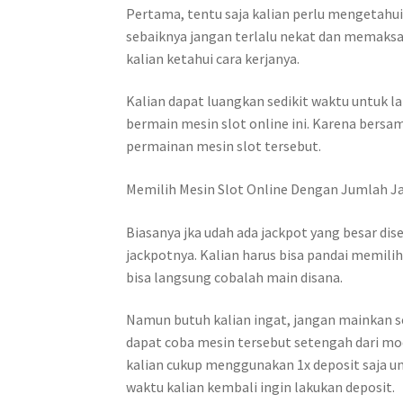
Pertama, tentu saja kalian perlu mengetahui 
sebaiknya jangan terlalu nekat dan memaksa
kalian ketahui cara kerjanya.
Kalian dapat luangkan sedikit waktu untuk la
bermain mesin slot online ini. Karena bers
permainan mesin slot tersebut.
Memilih Mesin Slot Online Dengan Jumlah J
Biasanya jka udah ada jackpot yang besar dis
jackpotnya. Kalian harus bisa pandai memili
bisa langsung cobalah main disana.
Namun butuh kalian ingat, jangan mainkan se
dapat coba mesin tersebut setengah dari mod
kalian cukup menggunakan 1x deposit saja unt
waktu kalian kembali ingin lakukan deposit.