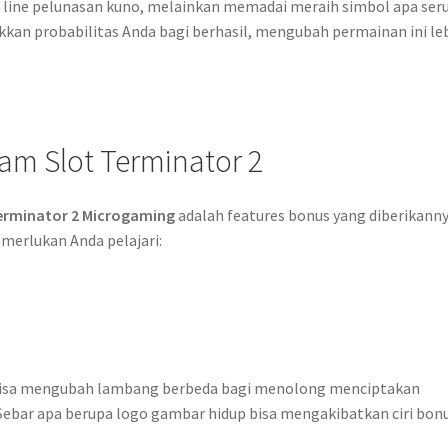
ine pelunasan kuno, melainkan memadai meraih simbol apa ser
ikkan probabilitas Anda bagi berhasil, mengubah permainan ini le
lam Slot Terminator 2
erminator 2 Microgaming
adalah features bonus yang diberikanny
merlukan Anda pelajari:
apa bisa mengubah lambang berbeda bagi menolong menciptakan
Sebar apa berupa logo gambar hidup bisa mengakibatkan ciri bon