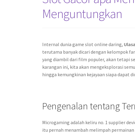
Menguntungkan
Internal dunia game slot online daring,
Ulas
terutama banyak dicari dengan kelompok fans
yang diambil dari film populer, akan tetapi se
karangan ini, kita akan mengeksplorasi semu
hingga kemungkinan kejayaan siapa dapat dir
Pengenalan tentang Ter
Microgaming adalah keliru no. 1 supplier devi
itu pernah menambah melimpah permainan sl