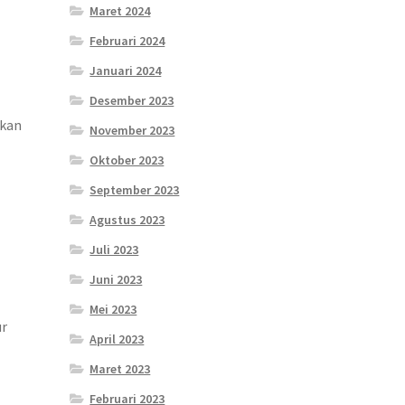
Maret 2024
Februari 2024
Januari 2024
Desember 2023
akan
November 2023
Oktober 2023
September 2023
Agustus 2023
Juli 2023
Juni 2023
Mei 2023
ur
April 2023
Maret 2023
Februari 2023