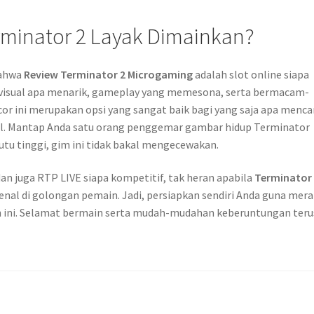
minator 2 Layak Dimainkan?
bahwa
Review Terminator 2 Microgaming
adalah slot online siapa
visual apa menarik, gameplay yang memesona, serta bermacam-
or ini merupakan opsi yang sangat baik bagi yang saja apa menca
sil. Mantap Anda satu orang penggemar gambar hidup Terminator
tu tinggi, gim ini tidak bakal mengecewakan.
n juga RTP LIVE siapa kompetitif, tak heran apabila
Terminator
enal di golongan pemain. Jadi, persiapkan sendiri Anda guna mera
nan ini. Selamat bermain serta mudah-mudahan keberuntungan teru