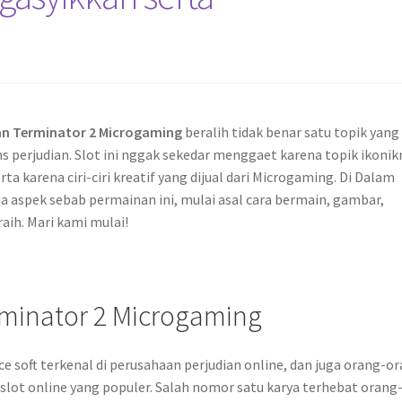
an Terminator 2 Microgaming
beralih tidak benar satu topik yang
 perjudian. Slot ini nggak sekedar menggaet karena topik ikonik
rta karena ciri-ciri kreatif yang dijual dari Microgaming. Di Dalam
a aspek sebab permainan ini, mulai asal cara bermain, gambar,
aih. Mari kami mulai!
minator 2 Microgaming
ce soft terkenal di perusahaan perjudian online, dan juga orang-o
ot online yang populer. Salah nomor satu karya terhebat orang