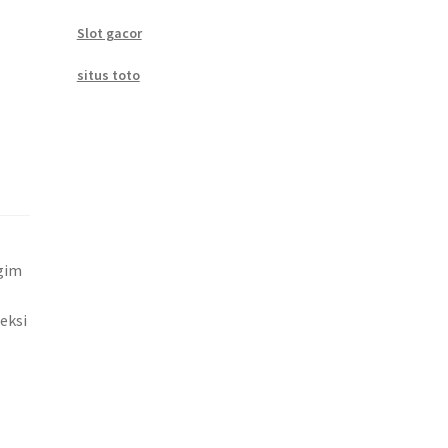
Slot gacor
situs toto
 gim
eksi