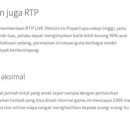
an juga RTP
memberikan RTP LIVE (Return to Player) apa cukup tinggi, yaitu
riode luas, pelaku dapat mengimpikan balik lebih kurang 96% asal
uktuasi sedang, permainan ini sesuai guna berbagai model
anyak berkecimpung.
Maksimal
 jumlah total yang amat ceper sampai dengan pertaruhan
an terbaik yang bisa diraih internal game ini mencapai 2.000 m
 slot online siapa sangat menghasilkan kepada orang-orang itu