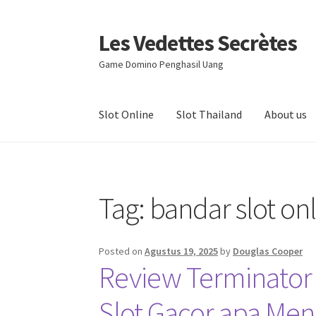
Les Vedettes Secrètes
Skip
Skip
to
to
Game Domino Penghasil Uang
navigation
content
Slot Online
Slot Thailand
About us
Beranda
About us
Contact us
Privacy Policy
Tag:
bandar slot on
Posted on
Agustus 19, 2025
by
Douglas Cooper
Review Terminator
Slot Gacor apa Men