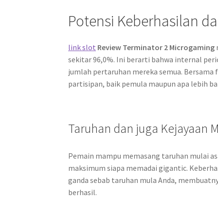
Potensi Keberhasilan d
link slot
Review Terminator 2 Microgaming
sekitar 96,0%. Ini berarti bahwa internal pe
jumlah pertaruhan mereka semua. Bersama fl
partisipan, baik pemula maupun apa lebih b
Taruhan dan juga Kejayaan 
Pemain mampu memasang taruhan mulai asal
maksimum siapa memadai gigantic. Keberhasil
ganda sebab taruhan mula Anda, membuatnya
berhasil.