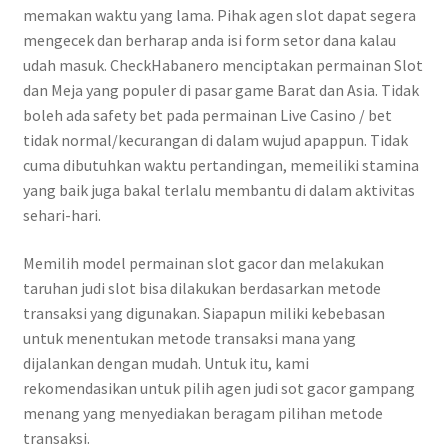
memakan waktu yang lama. Pihak agen slot dapat segera
mengecek dan berharap anda isi form setor dana kalau
udah masuk. CheckHabanero menciptakan permainan Slot
dan Meja yang populer di pasar game Barat dan Asia. Tidak
boleh ada safety bet pada permainan Live Casino / bet
tidak normal/kecurangan di dalam wujud apappun. Tidak
cuma dibutuhkan waktu pertandingan, memeiliki stamina
yang baik juga bakal terlalu membantu di dalam aktivitas
sehari-hari.
Memilih model permainan slot gacor dan melakukan
taruhan judi slot bisa dilakukan berdasarkan metode
transaksi yang digunakan. Siapapun miliki kebebasan
untuk menentukan metode transaksi mana yang
dijalankan dengan mudah. Untuk itu, kami
rekomendasikan untuk pilih agen judi sot gacor gampang
menang yang menyediakan beragam pilihan metode
transaksi.