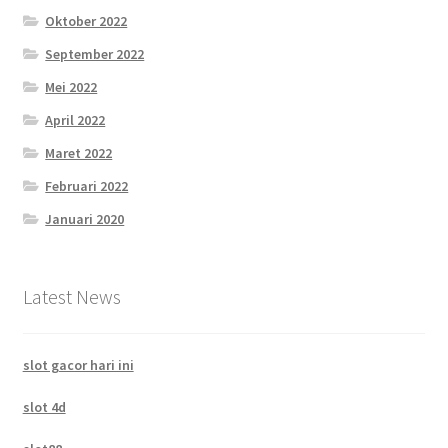
Oktober 2022
September 2022
Mei 2022
April 2022
Maret 2022
Februari 2022
Januari 2020
Latest News
slot gacor hari ini
slot 4d