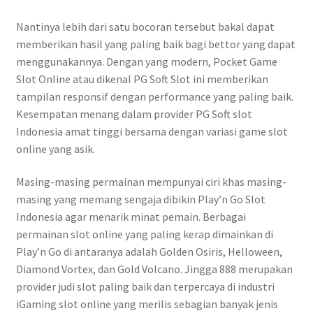
Nantinya lebih dari satu bocoran tersebut bakal dapat
memberikan hasil yang paling baik bagi bettor yang dapat
menggunakannya. Dengan yang modern, Pocket Game
Slot Online atau dikenal PG Soft Slot ini memberikan
tampilan responsif dengan performance yang paling baik.
Kesempatan menang dalam provider PG Soft slot
Indonesia amat tinggi bersama dengan variasi game slot
online yang asik.
Masing-masing permainan mempunyai ciri khas masing-
masing yang memang sengaja dibikin Play’n Go Slot
Indonesia agar menarik minat pemain. Berbagai
permainan slot online yang paling kerap dimainkan di
Play’n Go di antaranya adalah Golden Osiris, Helloween,
Diamond Vortex, dan Gold Volcano. Jingga 888 merupakan
provider judi slot paling baik dan terpercaya di industri
iGaming slot online yang merilis sebagian banyak jenis