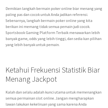
Demikian langkah bermain poker online biar menang yang
paling pas dan cocok untuk Anda jadikan referensi.
Sebenarnya, langkah bermain poker online yang kita
berikan ini memang tidak semua pemain judi cocok.
Sportsbook Gaming Platform Terbaik menawarkan lebih
banyak game, odds yang lebih tinggi, dan sedia kan pilihan
yang lebih banyak untuk pemain.
Ketahui Frekuensi Statistik Biar
Menang Jackpot
Kalah dan selalu adalah kunci utama untuk memenangkan
semua permainan slot online. Jangan mengharapkan
lawan lakukan kekeliruan yang sama karena Anda