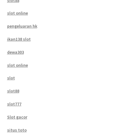
slot88
slot online
pengeluaran hk
ikan138 slot
dewa303
slot online
slot
slot88
slot777
Slot gacor
situs toto