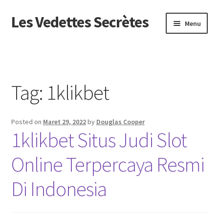
Les Vedettes Secrètes
Skip
Skip
Menu
to
to
navigation
content
Beranda
About us
Tag:
1klikbet
Contact us
Posted on
Maret 29, 2022
by
Douglas Cooper
Privacy Policy
1klikbet Situs Judi Slot
Online Terpercaya Resmi
Di Indonesia