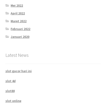
Mei 2022
April 2022
Maret 2022
Februari 2022
Januari 2020
Latest News
slot gacor hari ini
slot 4d
slot88
slot online