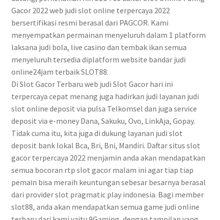
Gacor 2022 web judi slot online terpercaya 2022
bersertifikasi resmi berasal dari PAGCOR. Kami
menyempatkan permainan menyeluruh dalam 1 platform
laksana judi bola, live casino dan tembak ikan semua
menyeluruh tersedia diplatform website bandar judi
online24jam terbaik SLOT88.
Di Slot Gacor Terbaru web judi Slot Gacor hari ini
terpercaya cepat menang juga hadirkan judi layanan judi
slot online deposit via pulsa Telkomsel dan juga service
deposit via e-money Dana, Sakuku, Ovo, LinkAja, Gopay.
Tidak cuma itu, kita juga di dukung layanan judi slot
deposit bank lokal Bca, Bri, Bni, Mandiri. Daftar situs slot
gacor terpercaya 2022 menjamin anda akan mendapatkan
semua bocoran rtp slot gacor malam ini agar tiap tiap
pemain bisa meraih keuntungan sebesar besarnya berasal
dari provider slot pragmatic play indonesia. Bagi member
slot88, anda akan mendapatkan semua game judi online
terbaru dari kami yaitu 9Gaming, dengan tampilan yang