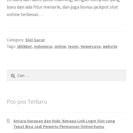
baru dan ada fitur menarik, dan juga bonus jackpot slot
online terbesar.…
Category:
Slot Gacor
Tags:
1klikbet
,
indonesia
,
online
,
resmi
,
terpercaya
,
website
Cari
untuk:
Pos-pos Terbaru
Antara Harapan dan Hoki: Kenapa Link Login Slot yang
Tepat Bisa Jadi Penentu Permainan Online Kamu