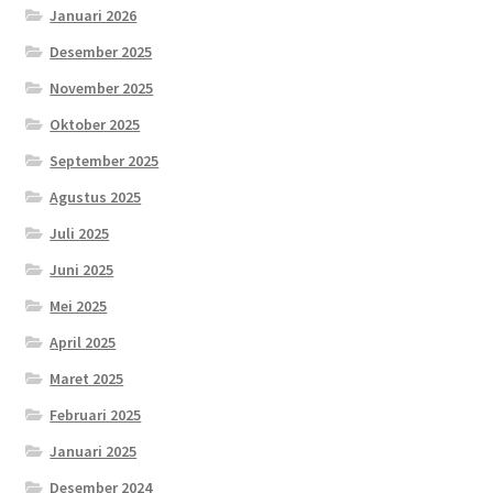
Januari 2026
Desember 2025
November 2025
Oktober 2025
September 2025
Agustus 2025
Juli 2025
Juni 2025
Mei 2025
April 2025
Maret 2025
Februari 2025
Januari 2025
Desember 2024