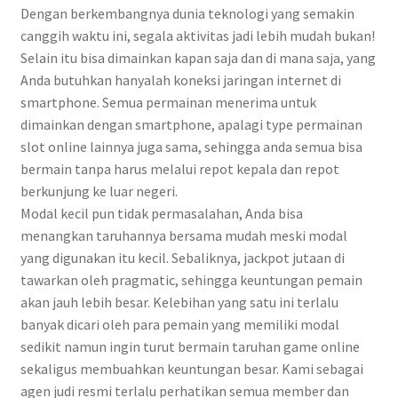
Dengan berkembangnya dunia teknologi yang semakin
canggih waktu ini, segala aktivitas jadi lebih mudah bukan!
Selain itu bisa dimainkan kapan saja dan di mana saja, yang
Anda butuhkan hanyalah koneksi jaringan internet di
smartphone. Semua permainan menerima untuk
dimainkan dengan smartphone, apalagi type permainan
slot online lainnya juga sama, sehingga anda semua bisa
bermain tanpa harus melalui repot kepala dan repot
berkunjung ke luar negeri.
Modal kecil pun tidak permasalahan, Anda bisa
menangkan taruhannya bersama mudah meski modal
yang digunakan itu kecil. Sebaliknya, jackpot jutaan di
tawarkan oleh pragmatic, sehingga keuntungan pemain
akan jauh lebih besar. Kelebihan yang satu ini terlalu
banyak dicari oleh para pemain yang memiliki modal
sedikit namun ingin turut bermain taruhan game online
sekaligus membuahkan keuntungan besar. Kami sebagai
agen judi resmi terlalu perhatikan semua member dan