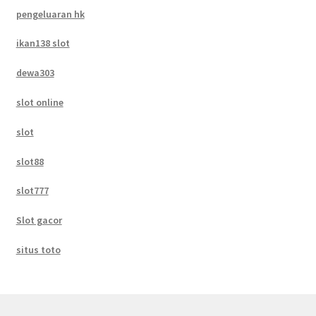
pengeluaran hk
ikan138 slot
dewa303
slot online
slot
slot88
slot777
Slot gacor
situs toto