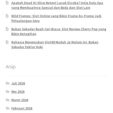
Apakah Dead Or Alive Netent Layak Dicoba? Intip Dulu Apa
yang Membuatnya Spesial dan Beda dari Slot Lain
Wild Frames: Slot Online yang Bikin Frame-by-Frame Jadi
Petualangan Seru
Bukan Sekadar Buah Ceri Biasa: Slot Review Cherry Pop yang
Bikin Ketagihan
Rahasia Menemukan Slot88 Mudah Jp Malam Ini: Bukan
Sekadar Faktor Hoki
Arsip
Juli 2026
Mei 2026
Maret 2026
Februari 2026