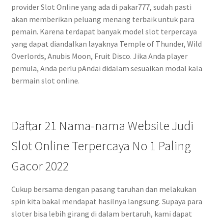
provider Slot Online yang ada di pakar777, sudah pasti
akan memberikan peluang menang terbaik untuk para
pemain. Karena terdapat banyak model slot terpercaya
yang dapat diandalkan layaknya Temple of Thunder, Wild
Overlords, Anubis Moon, Fruit Disco. Jika Anda player
pemula, Anda perlu pAndai didalam sesuaikan modal kala
bermain slot online.
Daftar 21 Nama-nama Website Judi
Slot Online Terpercaya No 1 Paling
Gacor 2022
Cukup bersama dengan pasang taruhan dan melakukan
spin kita bakal mendapat hasilnya langsung. Supaya para
sloter bisa lebih girang di dalam bertaruh, kami dapat