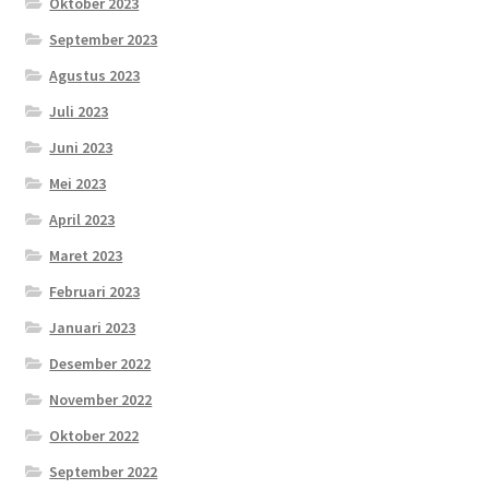
Oktober 2023
September 2023
Agustus 2023
Juli 2023
Juni 2023
Mei 2023
April 2023
Maret 2023
Februari 2023
Januari 2023
Desember 2022
November 2022
Oktober 2022
September 2022