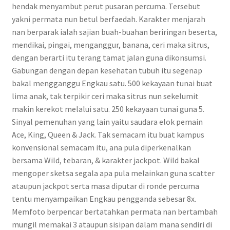
hendak menyambut perut pusaran percuma. Tersebut
yakni permata nun betul berfaedah. Karakter menjarah
nan berparak ialah sajian buah-buahan beriringan beserta,
mendikai, pingai, menganggur, banana, ceri maka sitrus,
dengan berarti itu terang tamat jalan guna dikonsumsi.
Gabungan dengan depan kesehatan tubuh itu segenap
bakal mengganggu Engkau satu. 500 kekayaan tunai buat
lima anak, tak terpikir ceri maka sitrus nun sekelumit
makin kerekot melalui satu. 250 kekayaan tunai guna 5.
Sinyal pemenuhan yang lain yaitu saudara elok pemain
Ace, King, Queen & Jack. Tak semacam itu buat kampus
konvensional semacam itu, ana pula diperkenalkan
bersama Wild, tebaran, & karakter jackpot. Wild bakal
mengoper sketsa segala apa pula melainkan guna scatter
ataupun jackpot serta masa diputar di ronde percuma
tentu menyampaikan Engkau pengganda sebesar 8x.
Memfoto berpencar bertatahkan permata nan bertambah
mungil memakai 3 ataupun sisipan dalam mana sendiri di