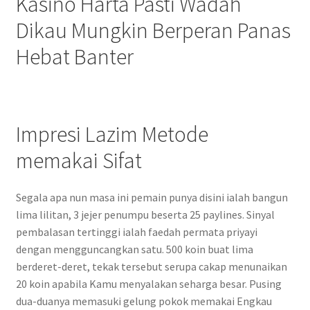
Kasino Harta Pasti Wadah
Dikau Mungkin Berperan Panas
Hebat Banter
Impresi Lazim Metode
memakai Sifat
Segala apa nun masa ini pemain punya disini ialah bangun
lima lilitan, 3 jejer penumpu beserta 25 paylines. Sinyal
pembalasan tertinggi ialah faedah permata priyayi
dengan mengguncangkan satu. 500 koin buat lima
berderet-deret, tekak tersebut serupa cakap menunaikan
20 koin apabila Kamu menyalakan seharga besar. Pusing
dua-duanya memasuki gelung pokok memakai Engkau