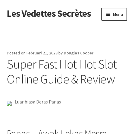
Les Vedettes Secrètes
Skip
Skip
Menu
to
to
navigation
content
Beranda
About us
Posted on
Februari 21, 2023
by
Douglas Cooper
Super Fast Hot Hot Slot
Contact us
Online Guide & Review
Privacy Policy
Luar biasa Deras Panas
Panas – Awak Lekas Mesra