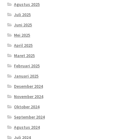
Agustus 2025
Juli 2025
Juni 2025
Mei 2025
April 2025
Maret 2025
Februari 2025
Januari 2025
Desember 2024
November 2024
Oktober 2024
September 2024
Agustus 2024
Juli 2024