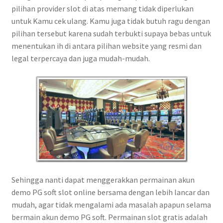
pilihan provider slot di atas memang tidak diperlukan
untuk Kamu cek ulang. Kamu juga tidak butuh ragu dengan
pilihan tersebut karena sudah terbukti supaya bebas untuk
menentukan ih di antara pilihan website yang resmi dan
legal terpercaya dan juga mudah-mudah.
Sehingga nanti dapat menggerakkan permainan akun
demo PG soft slot online bersama dengan lebih lancar dan
mudah, agar tidak mengalami ada masalah apapun selama
bermain akun demo PG soft. Permainan slot gratis adalah