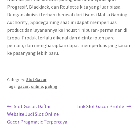
Progresif, Blackjack, dan Roulette kita yang luar biasa.
Dengan akuisisi terbaru berasal dari lisensi Malta Gaming
Authority , Spadegaming saat ini dapat memperluas
product dan layanannya ke industri hiburan-permainan di
Eropa. Produk terlalu dikenal dan dicintai oleh para
pemain, dan mengharapkan dapat memperluas jangkauan
ke pasar yang lebih baru.
Category:
Slot Gacor
Tags:
gacor
,
online
,
paling
Navigasi
Previous
Next
Slot Gacor: Daftar
Link Slot Gacor Profile
post:
post:
Website Judi Slot Online
pos
Gacor Pragmatic Terpercaya