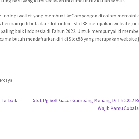
ling baru yang kami sediakan ini cuma untuk kalian semua.
n teknologi wallet yang membuat keGampangan di dalam memaink
bermain judi bola dan slot online. Slot88 merupakan website judi
t paling baik Indonesia di Tahun 2022. Untuk mempunyai id membe
cuma butuh mendaftarkan diri di Slot88 yang merupakan website j
ercaya
Next
r Terbaik
Slot Pg Soft Gacor Gampang Menang Di Th 2022 
post:
Wajib Kamu Cobala