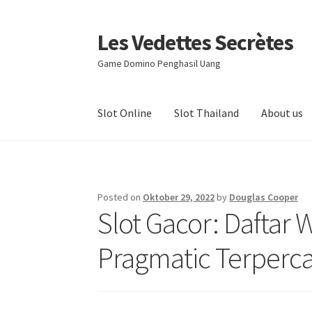
Les Vedettes Secrètes
Skip
Skip
to
to
Game Domino Penghasil Uang
navigation
content
Slot Online
Slot Thailand
About us
Beranda
About us
Contact us
Privacy Policy
Posted on
Oktober 29, 2022
by
Douglas Cooper
Slot Gacor: Daftar 
Pragmatic Terperc