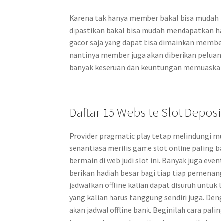
Karena tak hanya member bakal bisa mudah
dipastikan bakal bisa mudah mendapatkan h
gacor saja yang dapat bisa dimainkan member 
nantinya member juga akan diberikan pelua
banyak keseruan dan keuntungan memuaskan 
Daftar 15 Website Slot Depos
Provider pragmatic play tetap melindungi mut
senantiasa merilis game slot online paling ba
bermain di web judi slot ini. Banyak juga ev
berikan hadiah besar bagi tiap tiap pemenang
jadwalkan offline kalian dapat disuruh untuk
yang kalian harus tanggung sendiri juga. Deng
akan jadwal offline bank. Beginilah cara pal