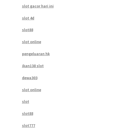
slot gacor hari ini
slot 4d
slot88
slot online
pengeluaran hk
ikan138 slot
dewa303
slot online
slot
slot88
slot777