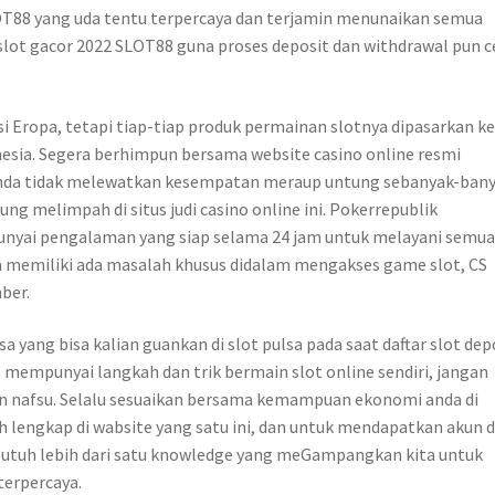
OT88 yang uda tentu terpercaya dan terjamin menunaikan semua
slot gacor 2022 SLOT88 guna proses deposit dan withdrawal pun 
asi Eropa, tetapi tiap-tiap produk permainan slotnya dipasarkan k
onesia. Segera berhimpun bersama website casino online resmi
r anda tidak melewatkan kesempatan meraup untung sebanyak-ban
g melimpah di situs judi casino online ini. Pokerrepublik
nyai pengalaman yang siap selama 24 jam untuk melayani semu
a memiliki ada masalah khusus didalam mengakses game slot, CS
ber.
sa yang bisa kalian guankan di slot pulsa pada saat daftar slot dep
e mempunyai langkah dan trik bermain slot online sendiri, jangan
n nafsu. Selalu sesuaikan bersama kemampuan ekonomi anda di
 lengkap di wabsite yang satu ini, dan untuk mendapatkan akun d
 butuh lebih dari satu knowledge yang meGampangkan kita untuk
 terpercaya.