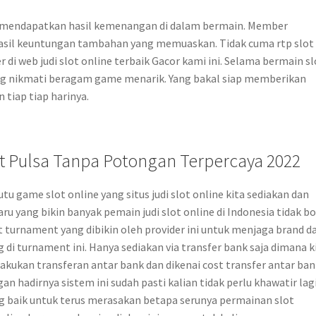
 mendapatkan hasil kemenangan di dalam bermain. Member
asil keuntungan tambahan yang memuaskan. Tidak cuma rtp slot
di web judi slot online terbaik Gacor kami ini. Selama bermain sl
ng nikmati beragam game menarik. Yang bakal siap memberikan
tiap tiap harinya.
it Pulsa Tanpa Potongan Terpercaya 2022
u game slot online yang situs judi slot online kita sediakan dan
ru yang bikin banyak pemain judi slot online di Indonesia tidak b
ent turnament yang dibikin oleh provider ini untuk menjaga brand d
 di turnament ini. Hanya sediakan via transfer bank saja dimana k
 lakukan transferan antar bank dan dikenai cost transfer antar ba
an hadirnya sistem ini sudah pasti kalian tidak perlu khawatir lag
ing baik untuk terus merasakan betapa serunya permainan slot