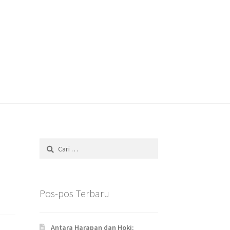
Cari
untuk:
Pos-pos Terbaru
Antara Harapan dan Hoki: