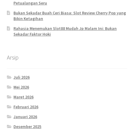
Petualangan Seru
Bukan Sekadar Buah Ceri Biasa: Slot Review Cherry Pop yang
Bikin Ketagihan
Rahasia Menemukan Slot88 Mudah Jp Malam Ini: Bukan
Sekadar Faktor Hoki
Arsip
Juli 2026
Mei 2026
Maret 2026
Februari 2026
Januari 2026
Desember 2025