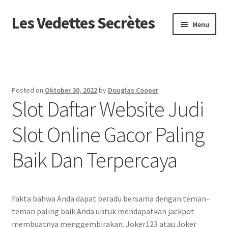
Les Vedettes Secrètes
Skip
Skip
Menu
to
to
navigation
content
Beranda
About us
Posted on
Oktober 30, 2022
by
Douglas Cooper
Slot Daftar Website Judi
Contact us
Slot Online Gacor Paling
Privacy Policy
Baik Dan Terpercaya
Fakta bahwa Anda dapat beradu bersama dengan teman-
teman paling baik Anda untuk mendapatkan jackpot
membuatnya menggembirakan. Joker123 atau Joker