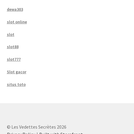
dewa303
slot online
slot
slot88
slot777
Slot gacor
situs toto
© Les Vedettes Secrètes 2026