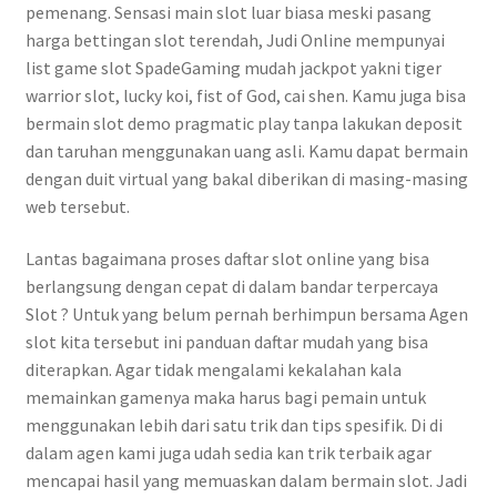
pemenang. Sensasi main slot luar biasa meski pasang
harga bettingan slot terendah, Judi Online mempunyai
list game slot SpadeGaming mudah jackpot yakni tiger
warrior slot, lucky koi, fist of God, cai shen. Kamu juga bisa
bermain slot demo pragmatic play tanpa lakukan deposit
dan taruhan menggunakan uang asli. Kamu dapat bermain
dengan duit virtual yang bakal diberikan di masing-masing
web tersebut.
Lantas bagaimana proses daftar slot online yang bisa
berlangsung dengan cepat di dalam bandar terpercaya
Slot ? Untuk yang belum pernah berhimpun bersama Agen
slot kita tersebut ini panduan daftar mudah yang bisa
diterapkan. Agar tidak mengalami kekalahan kala
memainkan gamenya maka harus bagi pemain untuk
menggunakan lebih dari satu trik dan tips spesifik. Di di
dalam agen kami juga udah sedia kan trik terbaik agar
mencapai hasil yang memuaskan dalam bermain slot. Jadi