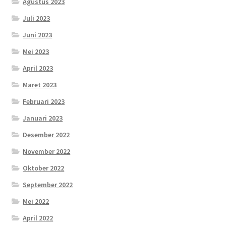
Agustus 2023
Juli 2023
Juni 2023
Mei 2023
April 2023
Maret 2023
Februari 2023
Januari 2023
Desember 2022
November 2022
Oktober 2022
September 2022
Mei 2022
April 2022