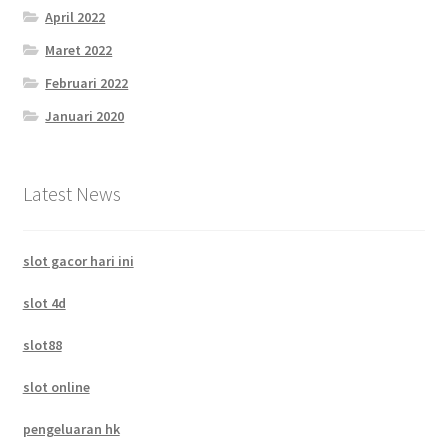
April 2022
Maret 2022
Februari 2022
Januari 2020
Latest News
slot gacor hari ini
slot 4d
slot88
slot online
pengeluaran hk