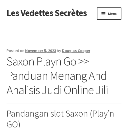
Les Vedettes Secrètes
Skip
Skip
Menu
to
to
navigation
content
Beranda
About us
Posted on
November 5, 2023
by
Douglas Cooper
Saxon Playn Go >>
Contact us
Panduan Menang And
Privacy Policy
Analisis Judi Online Jili
Pandangan slot Saxon (Play’n
GO)