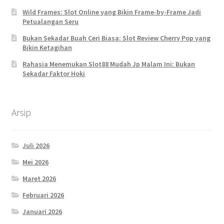
Wild Frames: Slot Online yang Bikin Frame-by-Frame Jadi
Petualangan Seru
Bukan Sekadar Buah Ceri Biasa: Slot Review Cherry Pop yang
Bikin Ketagihan
Rahasia Menemukan Slot88 Mudah Jp Malam Ini: Bukan
Sekadar Faktor Hoki
Arsip
Juli 2026
Mei 2026
Maret 2026
Februari 2026
Januari 2026