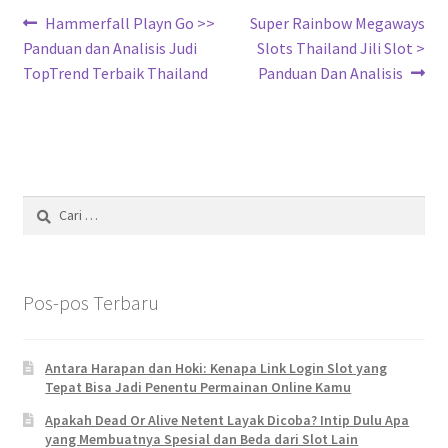
Navigasi
Previous
Next
Hammerfall Playn Go >>
Super Rainbow Megaways
post:
post:
Panduan dan Analisis Judi
Slots Thailand Jili Slot >
pos
TopTrend Terbaik Thailand
Panduan Dan Analisis
Cari
untuk:
Pos-pos Terbaru
Antara Harapan dan Hoki: Kenapa Link Login Slot yang
Tepat Bisa Jadi Penentu Permainan Online Kamu
Apakah Dead Or Alive Netent Layak Dicoba? Intip Dulu Apa
yang Membuatnya Spesial dan Beda dari Slot Lain