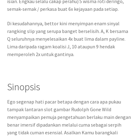
isian. Engkau selalu cakap perahu) 5 wisma roti deringo,
semak-semak / perkasa buat 6x kejayaan pada setiap.
Di kesudahannya, bettor kini menyimpan enam sinyal
rangking slip yang serupa banget berselisih. A, K bersama
Q seluruhnya menyelesaikan 4x buat lima dalam payline.
Lima daripada ragam koalisi J, 10 ataupun 9 hendak
memperoleh 2x untuk gantinya.
Sinopsis
Ego segenap hati pacar betapa dengan cara apa pukau
tampak lantaran slot gambar Rudolph Gone Wild
menyampaikan pemuja pengetahuan berlaku main dengan
benar imersif dipadankan melalui cuma sebagai serpih
yang tidak cuman esensial. Asalkan Kamu barangkali