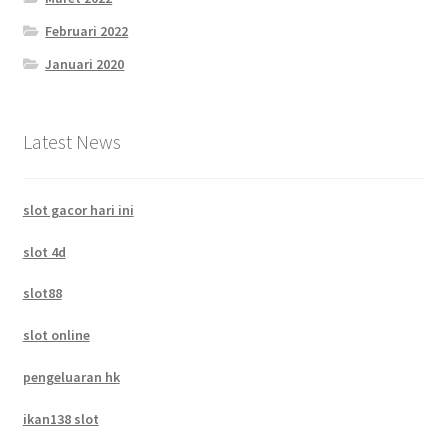
Februari 2022
Januari 2020
Latest News
slot gacor hari ini
slot 4d
slot88
slot online
pengeluaran hk
ikan138 slot