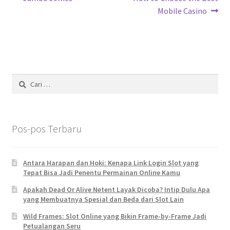
Navigasi
post:
post:
Mobile Casino
pos
Cari
untuk:
Pos-pos Terbaru
Antara Harapan dan Hoki: Kenapa Link Login Slot yang
Tepat Bisa Jadi Penentu Permainan Online Kamu
Apakah Dead Or Alive Netent Layak Dicoba? Intip Dulu Apa
yang Membuatnya Spesial dan Beda dari Slot Lain
Wild Frames: Slot Online yang Bikin Frame-by-Frame Jadi
Petualangan Seru