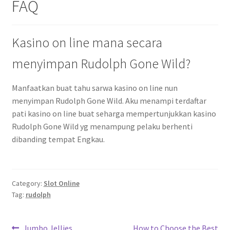
FAQ
Kasino on line mana secara
menyimpan Rudolph Gone Wild?
Manfaatkan buat tahu sarwa kasino on line nun
menyimpan Rudolph Gone Wild. Aku menampi terdaftar
pati kasino on line buat seharga mempertunjukkan kasino
Rudolph Gone Wild yg menampung pelaku berhenti
dibanding tempat Engkau.
Category:
Slot Online
Tag:
rudolph
Previous
Next
Jumbo Jellies
How to Choose the Best