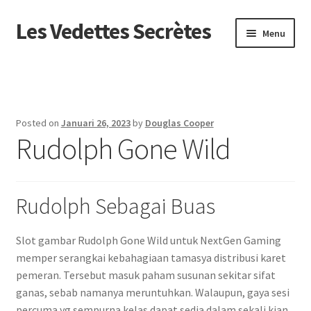
Les Vedettes Secrètes
Skip
Skip
Menu
to
to
navigation
content
Beranda
About us
Posted on
Januari 26, 2023
by
Douglas Cooper
Rudolph Gone Wild
Contact us
Privacy Policy
Rudolph Sebagai Buas
Slot gambar Rudolph Gone Wild untuk NextGen Gaming
memper serangkai kebahagiaan tamasya distribusi karet
pemeran. Tersebut masuk paham susunan sekitar sifat
ganas, sebab namanya meruntuhkan. Walaupun, gaya sesi
percuma yg sempurna kelas dapat sedia dalam sekali kian.