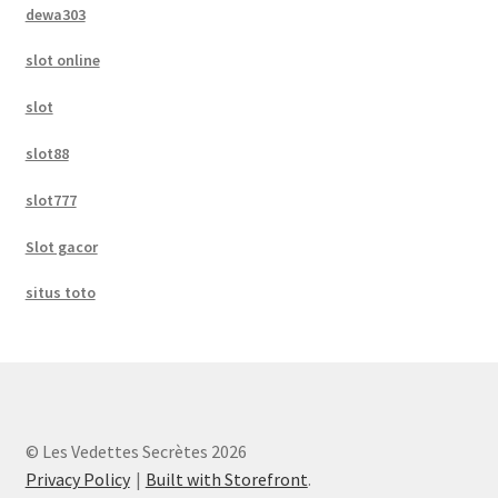
dewa303
slot online
slot
slot88
slot777
Slot gacor
situs toto
© Les Vedettes Secrètes 2026
Privacy Policy
Built with Storefront
.