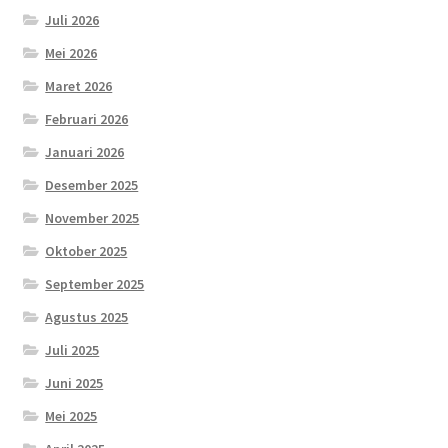
Juli 2026
Mei 2026
Maret 2026
Februari 2026
Januari 2026
Desember 2025
November 2025
Oktober 2025
September 2025
Agustus 2025
Juli 2025
Juni 2025
Mei 2025