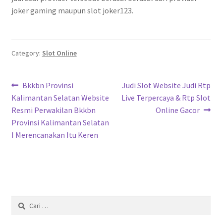
joker gaming maupun slot joker123.
Category:
Slot Online
Navigasi
Previous
Next
Bkkbn Provinsi
Judi Slot Website Judi Rtp
post:
post:
Kalimantan Selatan Website
Live Terpercaya & Rtp Slot
pos
Resmi Perwakilan Bkkbn
Online Gacor
Provinsi Kalimantan Selatan
I Merencanakan Itu Keren
Cari
untuk: