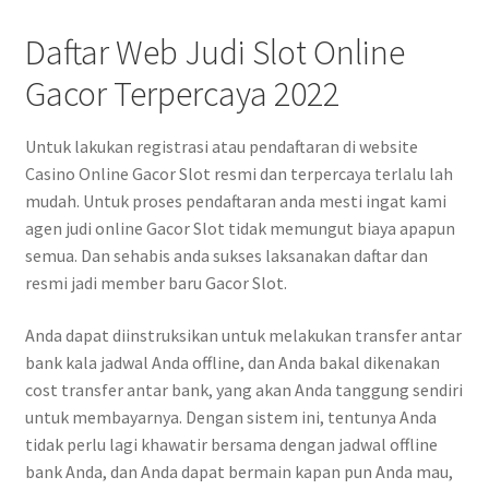
Daftar Web Judi Slot Online
Gacor Terpercaya 2022
Untuk lakukan registrasi atau pendaftaran di website
Casino Online Gacor Slot resmi dan terpercaya terlalu lah
mudah. Untuk proses pendaftaran anda mesti ingat kami
agen judi online Gacor Slot tidak memungut biaya apapun
semua. Dan sehabis anda sukses laksanakan daftar dan
resmi jadi member baru Gacor Slot.
Anda dapat diinstruksikan untuk melakukan transfer antar
bank kala jadwal Anda offline, dan Anda bakal dikenakan
cost transfer antar bank, yang akan Anda tanggung sendiri
untuk membayarnya. Dengan sistem ini, tentunya Anda
tidak perlu lagi khawatir bersama dengan jadwal offline
bank Anda, dan Anda dapat bermain kapan pun Anda mau,