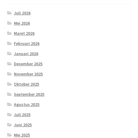
Juli 2026
Mei 2026
Maret 2026
Februari 2026
Januari 2026
Desember 2025
November 2025
Oktober 2025
September 2025
Agustus 2025
Juli 2025
Juni 2025
Mei 2025