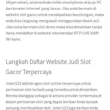
24 jam sehari, selama Anda miliki smartphone atau pc PC
dan koneksi internet yang lancar. Jika anda bermain di
website slot gacor untuk mendapatkan keuntungan, maka
anda bisa langsung mengawali menggunakan duwit asli.
Jika cuma bermain slot demo maka bisa dimainkan tanpa
harus mendaftar di website rekomendasi RTP LIVE HARI
INI kami.
Langkah Daftar Website Judi Slot
Gacor Terpercaya
Joker123 adalah agen slot online terpercaya untuk
permainan slot terbaik yang tersedia untuk dimainkan.
Mereka dianggap sebagai di antara provider terkemuka di
dalam permainan slot yang dapat berikan Anda banyak
peluang membuahkan duit. Joker123 juga berikan Anda