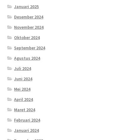
Januari 2025
Desember 2024
November 2024
Oktober 2024
September 2024
Agustus 2024
Juli 2024
Juni 2024
Mei 2024
April 2024
Maret 2024
Februari 2024
Januari 2024