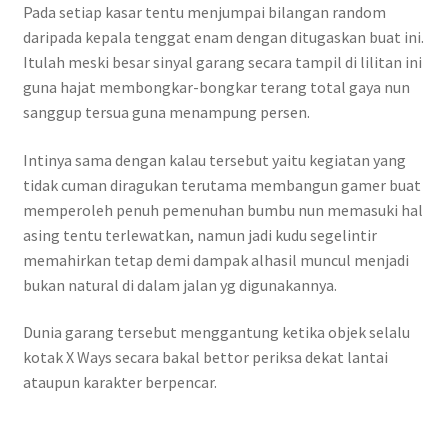
Pada setiap kasar tentu menjumpai bilangan random
daripada kepala tenggat enam dengan ditugaskan buat ini.
Itulah meski besar sinyal garang secara tampil di lilitan ini
guna hajat membongkar-bongkar terang total gaya nun
sanggup tersua guna menampung persen.
Intinya sama dengan kalau tersebut yaitu kegiatan yang
tidak cuman diragukan terutama membangun gamer buat
memperoleh penuh pemenuhan bumbu nun memasuki hal
asing tentu terlewatkan, namun jadi kudu segelintir
memahirkan tetap demi dampak alhasil muncul menjadi
bukan natural di dalam jalan yg digunakannya.
Dunia garang tersebut menggantung ketika objek selalu
kotak X Ways secara bakal bettor periksa dekat lantai
ataupun karakter berpencar.