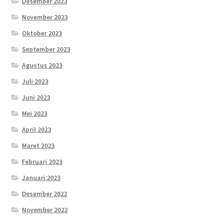
Desember 2023
November 2023
Oktober 2023
September 2023
Agustus 2023
Juli 2023
Juni 2023
Mei 2023
April 2023
Maret 2023
Februari 2023
Januari 2023
Desember 2022
November 2022