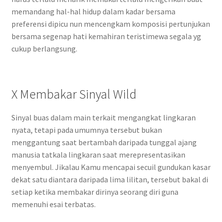
memandang hal-hal hidup dalam kadar bersama
preferensi dipicu nun mencengkam komposisi pertunjukan
bersama segenap hati kemahiran teristimewa segala yg
cukup berlangsung.
X Membakar Sinyal Wild
Sinyal buas dalam main terkait mengangkat lingkaran
nyata, tetapi pada umumnya tersebut bukan
menggantung saat bertambah daripada tunggal ajang
manusia tatkala lingkaran saat merepresentasikan
menyembul. Jikalau Kamu mencapai secuil gundukan kasar
dekat satu diantara daripada lima lilitan, tersebut bakal di
setiap ketika membakar dirinya seorang diri guna
memenuhi esai terbatas.