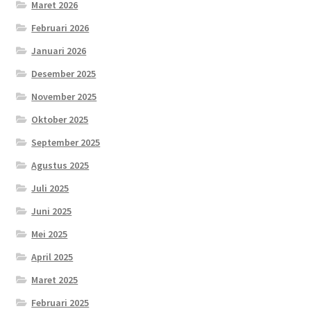
Maret 2026
Februari 2026
Januari 2026
Desember 2025
November 2025
Oktober 2025
September 2025
Agustus 2025
Juli 2025
Juni 2025
Mei 2025
April 2025
Maret 2025
Februari 2025