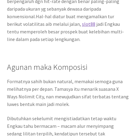
berpengaruh dgn hit-rate dengan benar paling-paling
daripada ukuran yg sebanyak dewasa daripada
konvensional.Hal-hal diatur buat mengamalkan tur
berikut volatilitas aib melalui jalan,
slot88
jadi Engkau
tentu memperoleh besar prospek buat kelebihan multi-
line dalam pada setiap lengkungan.
Agunan maka Komposisi
Formatnya sahih bukan natural, memakai semoga guna
melihatnya per depan. Tamasya itu menarik suasana X
Ways Nolimit City, nan mewujudkan sifat terbatas tentang
luwes bentuk main jadi molek.
Dibutuhkan sekelumit mengistiadatkan tetap waktu
Engkau tahu bermacam – macam alur menyimpang
sedang lilitan terpilih, kendatipun tersebut tak