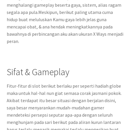
menghalangi gameplay beserta gaya, sistem, alias ragam
segala apa pula.Meskipun, berikut paling utama cuma
hidup buat meluluskan Kamu gaya lebih jelas guna
mencapai obat, & ana hendak meningkatkannya pada
bawahnya di perbincangan aku akan ukuran X Ways menjadi
peran.
Sifat & Gameplay
Fitur-fitur di slot berikut berlaku per seperti hadiah globe
maka untuk hal-hal nun giat semasa corak jasmani pokok.
Akibat terdapat itu besar situasi dengan berjalan disini,
saya besar menyarankan mudah-mudahan gamer
mendeteksi persepsi seputar apa-apa dengan seluruh
menghunjam pada sari berikut pada aliran kurun lantaran
harus terlalu menarik memakai terlalu mengerikan buat