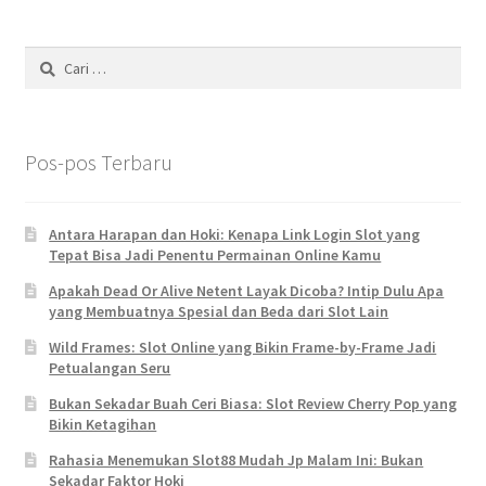
Cari
untuk:
Pos-pos Terbaru
Antara Harapan dan Hoki: Kenapa Link Login Slot yang
Tepat Bisa Jadi Penentu Permainan Online Kamu
Apakah Dead Or Alive Netent Layak Dicoba? Intip Dulu Apa
yang Membuatnya Spesial dan Beda dari Slot Lain
Wild Frames: Slot Online yang Bikin Frame-by-Frame Jadi
Petualangan Seru
Bukan Sekadar Buah Ceri Biasa: Slot Review Cherry Pop yang
Bikin Ketagihan
Rahasia Menemukan Slot88 Mudah Jp Malam Ini: Bukan
Sekadar Faktor Hoki