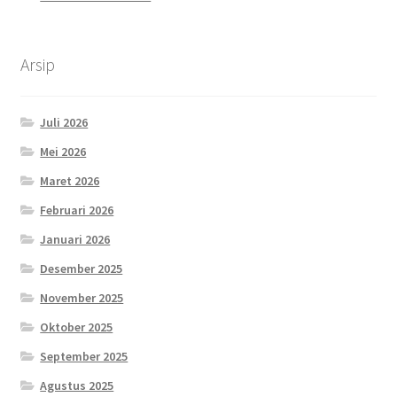
Arsip
Juli 2026
Mei 2026
Maret 2026
Februari 2026
Januari 2026
Desember 2025
November 2025
Oktober 2025
September 2025
Agustus 2025