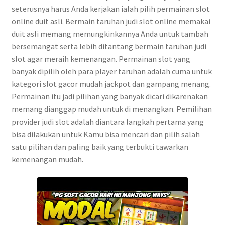
seterusnya harus Anda kerjakan ialah pilih permainan slot
online duit asli. Bermain taruhan judi slot online memakai
duit asli memang memungkinkannya Anda untuk tambah
bersemangat serta lebih ditantang bermain taruhan judi
slot agar meraih kemenangan. Permainan slot yang
banyak dipilih oleh para player taruhan adalah cuma untuk
kategori slot gacor mudah jackpot dan gampang menang.
Permainan itu jadi pilihan yang banyak dicari dikarenakan
memang dianggap mudah untuk di menangkan. Pemilihan
provider judi slot adalah diantara langkah pertama yang
bisa dilakukan untuk Kamu bisa mencari dan pilih salah
satu pilihan dan paling baik yang terbukti tawarkan
kemenangan mudah.