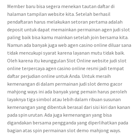
Member baru bisa segera menekan tautan daftar di
halaman tampilan website kita. Setelah berhasil
pendaftaran harus melakukan setoran pertama adalah
deposit untuk dapat memainkan permainan agen judi slot
paling baik bisa kamu mainkan setelah join bersama kita.
Namun ada banyak juga web agen casino online diluar sana
tidak mencukupi syarat karena layanan mutu tidak baik.
Oleh karena itu keunggulan Slot Online website judi slot
online terpercaya agen casino online resmi jadi tempat
daftar perjudian online untuk Anda. Untuk meraih
kemenangan di dalam permainan judi slot demo gacor
mahjong ways ini ada banyak yang pemain harus peroleh
layaknya tiga simbol atau lebih dalam ribuan susunan
kemenangan yang dibentuk berasal dari sisi kiri dan kanan
pada spin urutan. Ada juga kemenangan yang bisa
digandakan bersama pengganda yang diperlihatkan pada
bagian atas spin permainan slot demo mahjong ways.