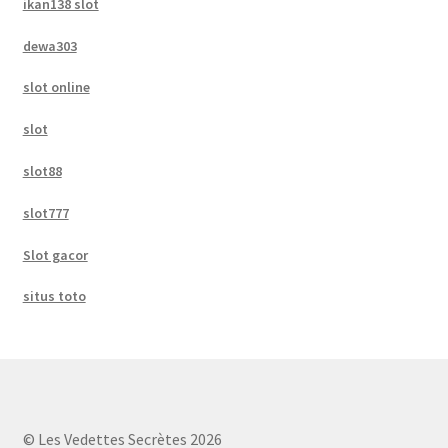
ikan138 slot
dewa303
slot online
slot
slot88
slot777
Slot gacor
situs toto
© Les Vedettes Secrètes 2026