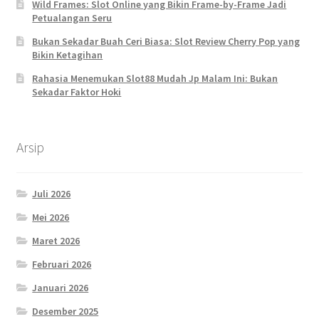
Wild Frames: Slot Online yang Bikin Frame-by-Frame Jadi
Petualangan Seru
Bukan Sekadar Buah Ceri Biasa: Slot Review Cherry Pop yang
Bikin Ketagihan
Rahasia Menemukan Slot88 Mudah Jp Malam Ini: Bukan
Sekadar Faktor Hoki
Arsip
Juli 2026
Mei 2026
Maret 2026
Februari 2026
Januari 2026
Desember 2025