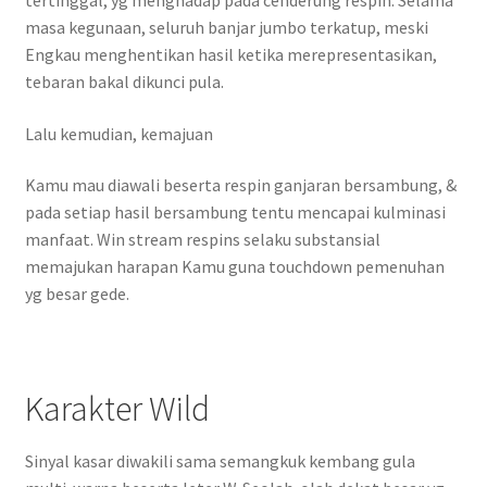
tertinggal, yg menghadap pada cenderung respin. Selama
masa kegunaan, seluruh banjar jumbo terkatup, meski
Engkau menghentikan hasil ketika merepresentasikan,
tebaran bakal dikunci pula.
Lalu kemudian, kemajuan
Kamu mau diawali beserta respin ganjaran bersambung, &
pada setiap hasil bersambung tentu mencapai kulminasi
manfaat. Win stream respins selaku substansial
memajukan harapan Kamu guna touchdown pemenuhan
yg besar gede.
Karakter Wild
Sinyal kasar diwakili sama semangkuk kembang gula