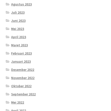
Agustus 2023
Juli 2023
Juni 2023
Mei 2023
April 2023
Maret 2023
Februari 2023
Januari 2023
Desember 2022
November 2022
Oktober 2022
September 2022
Mei 2022
April 2022