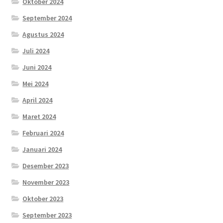
Oktober 2024
September 2024
Agustus 2024
Juli 2024
Juni 2024
Mei 2024
April 2024
Maret 2024
Februari 2024
Januari 2024
Desember 2023
November 2023
Oktober 2023
September 2023