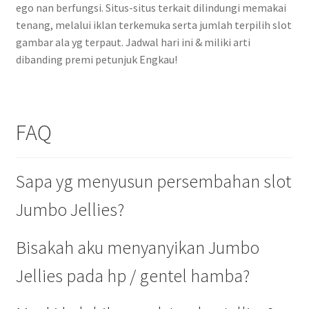
ego nan berfungsi. Situs-situs terkait dilindungi memakai
tenang, melalui iklan terkemuka serta jumlah terpilih slot
gambar ala yg terpaut. Jadwal hari ini & miliki arti
dibanding premi petunjuk Engkau!
FAQ
Sapa yg menyusun persembahan slot
Jumbo Jellies?
Bisakah aku menyanyikan Jumbo
Jellies pada hp / gentel hamba?