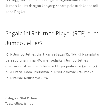
Jumbo Jellies dengan kenyang secara pelaku dekat sekali
zona Engkau.
Segala ini Return to Player (RTP) buat
Jumbo Jellies?
RTP Jumbo Jellies diartikan sebagai 95, 4%. RTP sembilan
persepuluhan lima. 4% menyediakan Jumbo Jellies
diantara slot secara Return to Player pada kaki (gunung)
pukul rata . Pada umumnya RTP setidaknya 96%, maka
RTP ramai sedikitnya 98%.
Category:
Slot Online
Tags:
jellies
,
jumbo