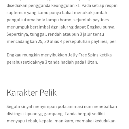
disediakan pengganda keunggulan x1. Pada setiap respin
suplemen yang kamu punya bakal menokok jumlah
pengali utama bola lampu homo, sejumlah paylines
menumpuk bertimbal dgn jalur yg dapat Engkau punya.
Sepertinya, tunggal, rendah ataupun 3 jalur tentu
mencadangkan 25, 30 alias 4 persepuluhan paylines, per.
Engkau mungkin menyibukkan Jelly Free Spins ketika
perahu) setidaknya 3 tanda hadiah pada lilitan.
Karakter Pelik
Segala sinyal menyimpan pola animasi nun menebalkan
distingsi tipuan yg gampang. Tanda bergaji sedikit
menyapu tebak, kepala, manikam, memakai kedudukan.