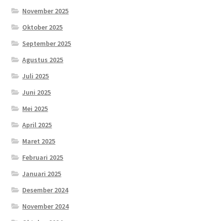
November 2025
Oktober 2025
September 2025
Agustus 2025
Juli 2025
Juni 2025
Mei 2025
April 2025
Maret 2025
Februari 2025
Januari 2025
Desember 2024
November 2024