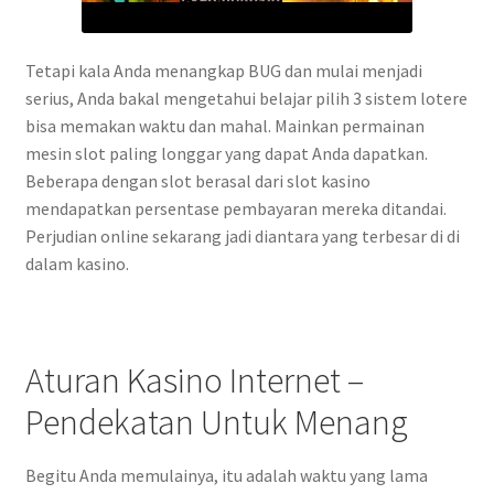
Tetapi kala Anda menangkap BUG dan mulai menjadi
serius, Anda bakal mengetahui belajar pilih 3 sistem lotere
bisa memakan waktu dan mahal. Mainkan permainan
mesin slot paling longgar yang dapat Anda dapatkan.
Beberapa dengan slot berasal dari slot kasino
mendapatkan persentase pembayaran mereka ditandai.
Perjudian online sekarang jadi diantara yang terbesar di di
dalam kasino.
Aturan Kasino Internet –
Pendekatan Untuk Menang
Begitu Anda memulainya, itu adalah waktu yang lama