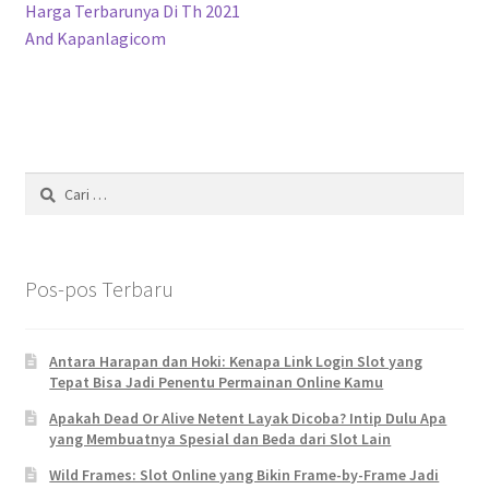
pos
Harga Terbarunya Di Th 2021
And Kapanlagicom
Cari
untuk:
Pos-pos Terbaru
Antara Harapan dan Hoki: Kenapa Link Login Slot yang
Tepat Bisa Jadi Penentu Permainan Online Kamu
Apakah Dead Or Alive Netent Layak Dicoba? Intip Dulu Apa
yang Membuatnya Spesial dan Beda dari Slot Lain
Wild Frames: Slot Online yang Bikin Frame-by-Frame Jadi