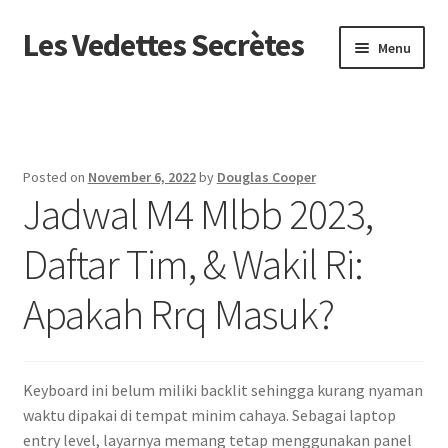
Les Vedettes Secrètes
Skip
Skip
Menu
to
to
navigation
content
Beranda
About us
Posted on
November 6, 2022
by
Douglas Cooper
Jadwal M4 Mlbb 2023,
Contact us
Daftar Tim, & Wakil Ri:
Privacy Policy
Apakah Rrq Masuk?
Keyboard ini belum miliki backlit sehingga kurang nyaman
waktu dipakai di tempat minim cahaya. Sebagai laptop
entry level, layarnya memang tetap menggunakan panel