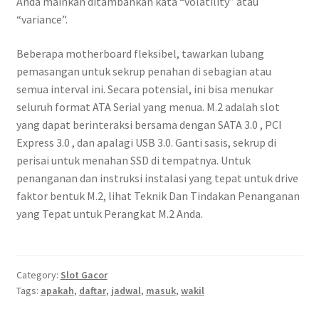
Anda mainkan ditambahkan kata “volatility” atau
“variance”.
Beberapa motherboard fleksibel, tawarkan lubang
pemasangan untuk sekrup penahan di sebagian atau
semua interval ini. Secara potensial, ini bisa menukar
seluruh format ATA Serial yang menua. M.2 adalah slot
yang dapat berinteraksi bersama dengan SATA 3.0 , PCI
Express 3.0 , dan apalagi USB 3.0. Ganti sasis, sekrup di
perisai untuk menahan SSD di tempatnya. Untuk
penanganan dan instruksi instalasi yang tepat untuk drive
faktor bentuk M.2, lihat Teknik Dan Tindakan Penanganan
yang Tepat untuk Perangkat M.2 Anda.
Category:
Slot Gacor
Tags:
apakah
,
daftar
,
jadwal
,
masuk
,
wakil