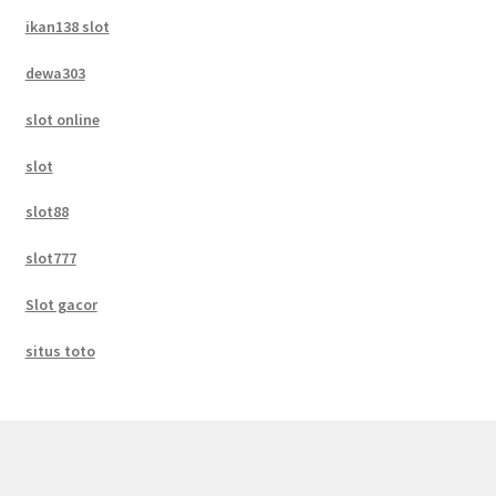
ikan138 slot
dewa303
slot online
slot
slot88
slot777
Slot gacor
situs toto