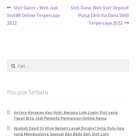
Navigasi
Previous
Next
Slot Gacor » Web Judi
Slot Dana: Web Slot Deposit
post:
post:
Slot88 Online Terpercaya
Pulsa 10rb Via Dana 5000
pos
2022
Terpercaya 2022
Cari
untuk:
Pos-pos Terbaru
Antara Harapan dan Hoki: Kenapa Link Login Slot yang
Tepat Bisa Jadi Penentu Permainan Online Kamu
Apakah Dead Or Alive Netent Layak Dicoba? Intip Dulu Apa
yang Membuatnya Spesial dan Beda dari Slot Lain