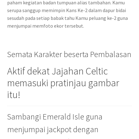
paham kegiatan badan tumpuan alias tambahan. Kamu
serupa sanggup memimpin Kans Ke-2 dalam dapur bidai
sesudah pada setiap babak tahu Kamu peluang ke-2 guna
menjumpai memfoto ekor tersebut.
Semata Karakter beserta Pembalasan
Aktif dekat Jajahan Celtic
memasuki pratinjau gambar
itu!
Sambangi Emerald Isle guna
menjumpai jackpot dengan