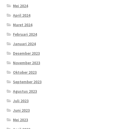
Mei 2024
April 2024
Maret 2024
Februari 2024
Januari 2024
Desember 2023
November 2023
Oktober 2023
September 2023
Agustus 2023
Juli 2023
Juni 2023
Mei 2023