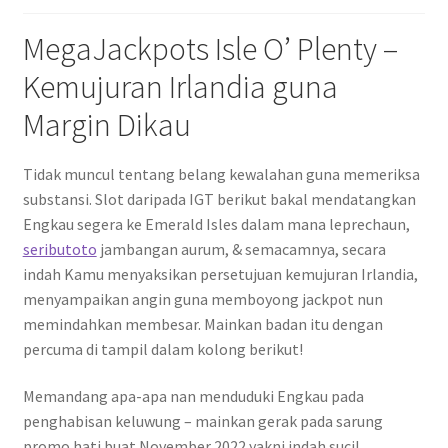
MegaJackpots Isle O’ Plenty –
Kemujuran Irlandia guna
Margin Dikau
Tidak muncul tentang belang kewalahan guna memeriksa
substansi. Slot daripada IGT berikut bakal mendatangkan
Engkau segera ke Emerald Isles dalam mana leprechaun,
seributoto
jambangan aurum, & semacamnya, secara
indah Kamu menyaksikan persetujuan kemujuran Irlandia,
menyampaikan angin guna memboyong jackpot nun
memindahkan membesar. Mainkan badan itu dengan
percuma di tampil dalam kolong berikut!
Memandang apa-apa nan menduduki Engkau pada
penghabisan keluwung – mainkan gerak pada sarung
promo hati buat November 2022 yakni indah suci!