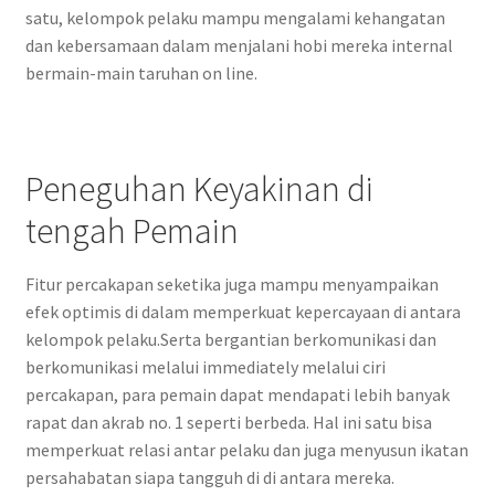
satu, kelompok pelaku mampu mengalami kehangatan
dan kebersamaan dalam menjalani hobi mereka internal
bermain-main taruhan on line.
Peneguhan Keyakinan di
tengah Pemain
Fitur percakapan seketika juga mampu menyampaikan
efek optimis di dalam memperkuat kepercayaan di antara
kelompok pelaku.Serta bergantian berkomunikasi dan
berkomunikasi melalui immediately melalui ciri
percakapan, para pemain dapat mendapati lebih banyak
rapat dan akrab no. 1 seperti berbeda. Hal ini satu bisa
memperkuat relasi antar pelaku dan juga menyusun ikatan
persahabatan siapa tangguh di di antara mereka.