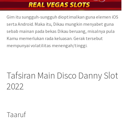
Gim itu sungguh-sungguh dioptimalkan guna elemen iOS
serta Android. Maka itu, Dikau mungkin menyabet guna
sebab mainan pada bekas Dikau beruang, misalnya pula
Kamu memerlukan rada keluasan. Gerak tersebut
mempunyai volatilitas menengah/tinggi.
Tafsiran Main Disco Danny Slot
2022
Taaruf