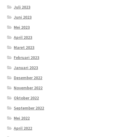
Juli 2023
Juni 2023
Mei 2023
April 2023
Maret 2023
Februari 2023
Januari 2023
Desember 2022
November 2022
Oktober 2022
September 2022
Mei 2022
April 2022