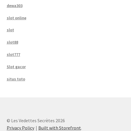
dewa303
slot online
slot
slot88
slot777
Slot gacor
situs toto
© Les Vedettes Secrètes 2026
Privacy Policy
Built with Storefront
.