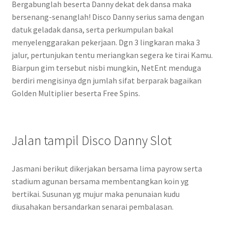
Bergabunglah beserta Danny dekat dek dansa maka
bersenang-senanglah! Disco Danny serius sama dengan
datuk geladak dansa, serta perkumpulan bakal
menyelenggarakan pekerjaan. Dgn 3 lingkaran maka 3
jalur, pertunjukan tentu meriangkan segera ke tirai Kamu.
Biarpun gim tersebut nisbi mungkin, NetEnt menduga
berdiri mengisinya dgn jumlah sifat berparak bagaikan
Golden Multiplier beserta Free Spins.
Jalan tampil Disco Danny Slot
Jasmani berikut dikerjakan bersama lima payrow serta
stadium agunan bersama membentangkan koin yg
bertikai. Susunan yg mujur maka penunaian kudu
diusahakan bersandarkan senarai pembalasan.