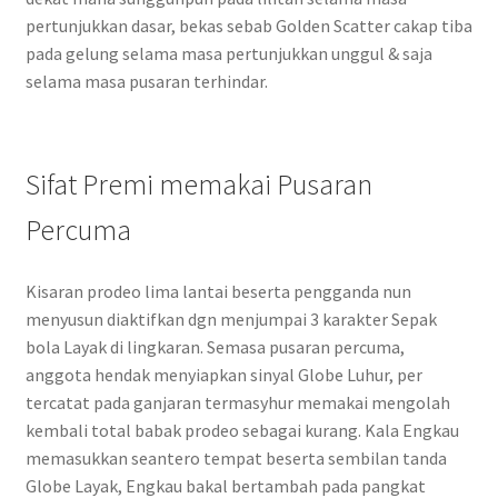
pertunjukkan dasar, bekas sebab Golden Scatter cakap tiba
pada gelung selama masa pertunjukkan unggul & saja
selama masa pusaran terhindar.
Sifat Premi memakai Pusaran
Percuma
Kisaran prodeo lima lantai beserta pengganda nun
menyusun diaktifkan dgn menjumpai 3 karakter Sepak
bola Layak di lingkaran. Semasa pusaran percuma,
anggota hendak menyiapkan sinyal Globe Luhur, per
tercatat pada ganjaran termasyhur memakai mengolah
kembali total babak prodeo sebagai kurang. Kala Engkau
memasukkan seantero tempat beserta sembilan tanda
Globe Layak, Engkau bakal bertambah pada pangkat