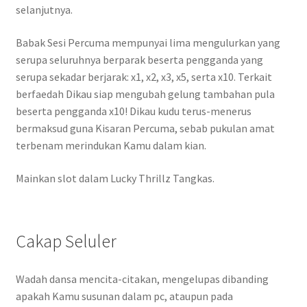
selanjutnya.
Babak Sesi Percuma mempunyai lima mengulurkan yang
serupa seluruhnya berparak beserta pengganda yang
serupa sekadar berjarak: x1, x2, x3, x5, serta x10. Terkait
berfaedah Dikau siap mengubah gelung tambahan pula
beserta pengganda x10! Dikau kudu terus-menerus
bermaksud guna Kisaran Percuma, sebab pukulan amat
terbenam merindukan Kamu dalam kian.
Mainkan slot dalam Lucky Thrillz Tangkas.
Cakap Seluler
Wadah dansa mencita-citakan, mengelupas dibanding
apakah Kamu susunan dalam pc, ataupun pada