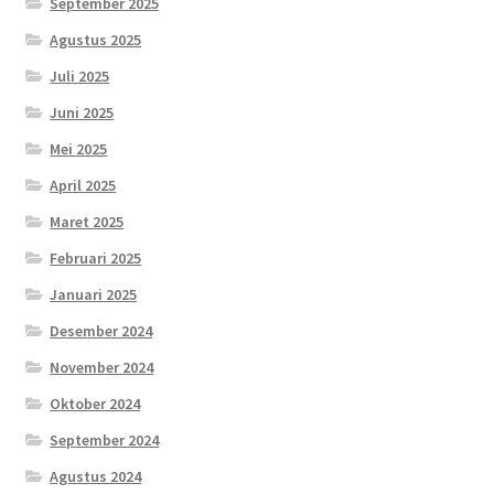
September 2025
Agustus 2025
Juli 2025
Juni 2025
Mei 2025
April 2025
Maret 2025
Februari 2025
Januari 2025
Desember 2024
November 2024
Oktober 2024
September 2024
Agustus 2024