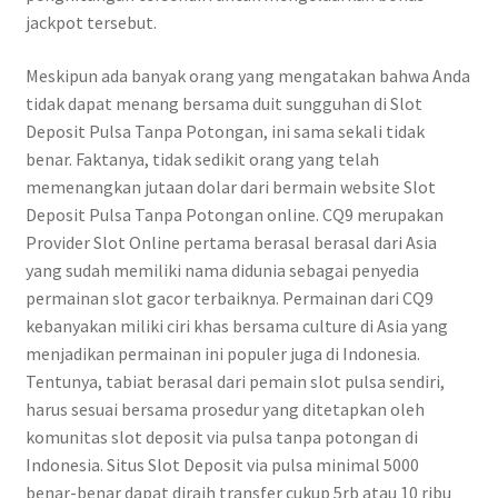
jackpot tersebut.
Meskipun ada banyak orang yang mengatakan bahwa Anda
tidak dapat menang bersama duit sungguhan di Slot
Deposit Pulsa Tanpa Potongan, ini sama sekali tidak
benar. Faktanya, tidak sedikit orang yang telah
memenangkan jutaan dolar dari bermain website Slot
Deposit Pulsa Tanpa Potongan online. CQ9 merupakan
Provider Slot Online pertama berasal berasal dari Asia
yang sudah memiliki nama didunia sebagai penyedia
permainan slot gacor terbaiknya. Permainan dari CQ9
kebanyakan miliki ciri khas bersama culture di Asia yang
menjadikan permainan ini populer juga di Indonesia.
Tentunya, tabiat berasal dari pemain slot pulsa sendiri,
harus sesuai bersama prosedur yang ditetapkan oleh
komunitas slot deposit via pulsa tanpa potongan di
Indonesia. Situs Slot Deposit via pulsa minimal 5000
benar-benar dapat diraih transfer cukup 5rb atau 10 ribu