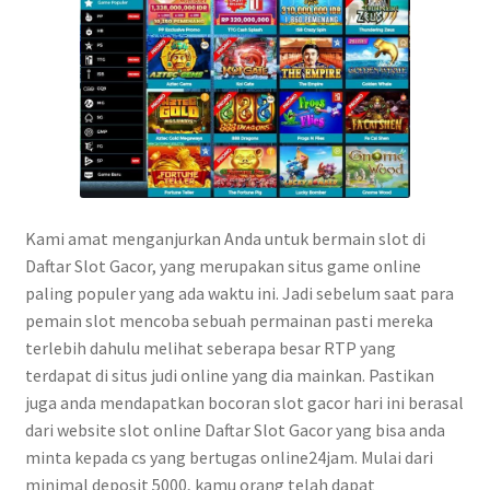
Kami amat menganjurkan Anda untuk bermain slot di
Daftar Slot Gacor, yang merupakan situs game online
paling populer yang ada waktu ini. Jadi sebelum saat para
pemain slot mencoba sebuah permainan pasti mereka
terlebih dahulu melihat seberapa besar RTP yang
terdapat di situs judi online yang dia mainkan. Pastikan
juga anda mendapatkan bocoran slot gacor hari ini berasal
dari website slot online Daftar Slot Gacor yang bisa anda
minta kepada cs yang bertugas online24jam. Mulai dari
minimal deposit 5000, kamu orang telah dapat