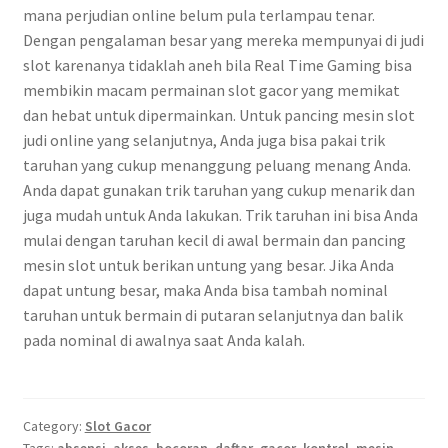
mana perjudian online belum pula terlampau tenar.
Dengan pengalaman besar yang mereka mempunyai di judi
slot karenanya tidaklah aneh bila Real Time Gaming bisa
membikin macam permainan slot gacor yang memikat
dan hebat untuk dipermainkan. Untuk pancing mesin slot
judi online yang selanjutnya, Anda juga bisa pakai trik
taruhan yang cukup menanggung peluang menang Anda.
Anda dapat gunakan trik taruhan yang cukup menarik dan
juga mudah untuk Anda lakukan. Trik taruhan ini bisa Anda
mulai dengan taruhan kecil di awal bermain dan pancing
mesin slot untuk berikan untung yang besar. Jika Anda
dapat untung besar, maka Anda bisa tambah nominal
taruhan untuk bermain di putaran selanjutnya dan balik
pada nominal di awalnya saat Anda kalah.
Category:
Slot Gacor