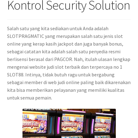
Kontrol Security Solution
Salah satu yang kita sediakan untuk Anda adalah
SLOTPRAGMATIC yang merupakan salah satu jenis slot
online yang kerap kasih jackpot dan juga banyak bonus,
sebagai catatan kita adalah salah satu penyedia resmi
berlisensi berasal dari PAGCOR. Nah, itulah ulasan lengkap
mengenai website judi slot terbaik dan terpercaya no 1
SLOT88. Intinya, tidak butuh ragu untuk bergabung
sebagai member di web judi online paling baik dikarenakan
kita bisa memberikan pelayanan yang memiliki kualitas
untuk semua pemain.