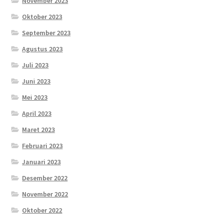
November 2023
Oktober 2023
September 2023
Agustus 2023
Juli 2023
Juni 2023
Mei 2023
April 2023
Maret 2023
Februari 2023
Januari 2023
Desember 2022
November 2022
Oktober 2022