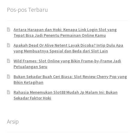
Pos-pos Terbaru
Antara Harapan dan Hoki: Kenapa Link Login Slot yang
Tepat Bisa Jadi Penentu Permainan Online Kamu
Apakah Dead Or Alive Netent Layak Dicoba? Intip Dulu Apa
yang Membuatnya Spesial dan Beda dari Slot Lain
Wild Frames: Slot Online yang Bikin Frame-by-Frame Jadi
Petualangan Seru
Bukan Sekadar Buah Ceri Biasa: Slot Review Cherry Pop yang
Bikin Ketagihan
Rahasia Menemukan Slot88 Mudah Jp Malam Ini: Bukan
Sekadar Faktor Hoki
Arsip