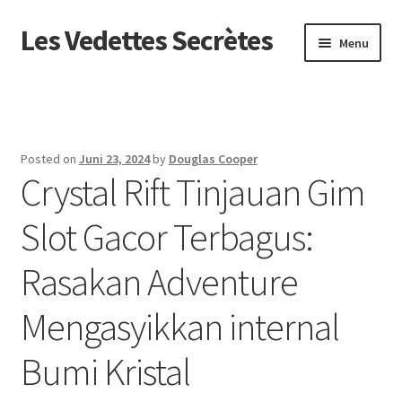
Les Vedettes Secrètes
Skip
Skip
Menu
to
to
navigation
content
Beranda
About us
Posted on
Juni 23, 2024
by
Douglas Cooper
Crystal Rift Tinjauan Gim
Contact us
Slot Gacor Terbagus:
Privacy Policy
Rasakan Adventure
Mengasyikkan internal
Bumi Kristal