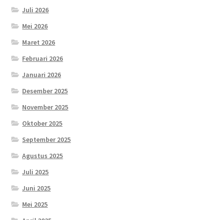
Juli 2026
Mei 2026
Maret 2026
Februari 2026
Januari 2026
Desember 2025
November 2025
Oktober 2025
September 2025
Agustus 2025
Juli 2025
Juni 2025
Mei 2025