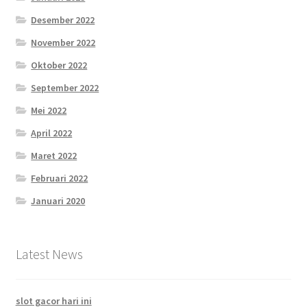
Desember 2022
November 2022
Oktober 2022
September 2022
Mei 2022
April 2022
Maret 2022
Februari 2022
Januari 2020
Latest News
slot gacor hari ini