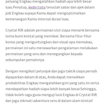
peluang Engkau mengalahkan hadiah apa lebih besar
luas.Penutup,
kediri toto
teruslah sabar dan ajek dalam
judi Engkau supaya Kamu dapat mengoptimalkan
kemenangan Kamu internal durasi luas.
Crystal Rift adalah permainan slot siapa menarik bersama
tema bumi kristal yang memikat. Bersama fitur-fitur
bonus yang menguntungkan dan visual apa memukau,
permainan ini satu menawarkan pengalaman melakukan
permainan yang seru dan menegangkan kepada
sekumpulan pemainnya.
Dengan mengikuti petunjuk dan juga taktik siapa pernah
dipaparkan dalam di atas, Anda dapat menaikkan
probabilitas Engkau mengalahkan gim yang satu ini serta
mendapatkan hadiah siapa lebih banyak besar.Sehingga,
tidak boleh ragu guna menguji luck Engkau di Crystal Rift
dan juga nikmati adventure seru di dalam alam kristal!