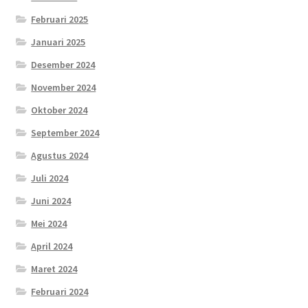
Februari 2025
Januari 2025
Desember 2024
November 2024
Oktober 2024
September 2024
Agustus 2024
Juli 2024
Juni 2024
Mei 2024
April 2024
Maret 2024
Februari 2024