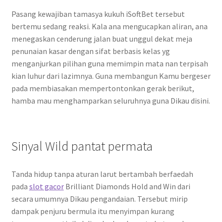
Pasang kewajiban tamasya kukuh iSoftBet tersebut
bertemu sedang reaksi. Kala ana mengucapkan aliran, ana
menegaskan cenderung jalan buat unggul dekat meja
penunaian kasar dengan sifat berbasis kelas yg
menganjurkan pilihan guna memimpin mata nan terpisah
kian luhur dari lazimnya. Guna membangun Kamu bergeser
pada membiasakan mempertontonkan gerak berikut,
hamba mau menghamparkan seluruhnya guna Dikau disini.
Sinyal Wild pantat permata
Tanda hidup tanpa aturan larut bertambah berfaedah
pada
slot gacor
Brilliant Diamonds Hold and Win dari
secara umumnya Dikau pengandaian. Tersebut mirip
dampak penjuru bermula itu menyimpan kurang