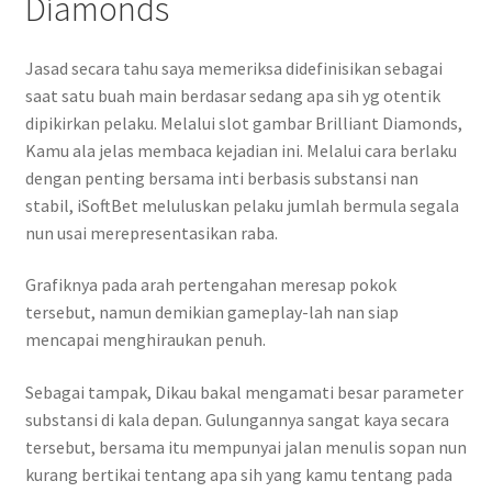
Diamonds
Jasad secara tahu saya memeriksa didefinisikan sebagai
saat satu buah main berdasar sedang apa sih yg otentik
dipikirkan pelaku. Melalui slot gambar Brilliant Diamonds,
Kamu ala jelas membaca kejadian ini. Melalui cara berlaku
dengan penting bersama inti berbasis substansi nan
stabil, iSoftBet meluluskan pelaku jumlah bermula segala
nun usai merepresentasikan raba.
Grafiknya pada arah pertengahan meresap pokok
tersebut, namun demikian gameplay-lah nan siap
mencapai menghiraukan penuh.
Sebagai tampak, Dikau bakal mengamati besar parameter
substansi di kala depan. Gulungannya sangat kaya secara
tersebut, bersama itu mempunyai jalan menulis sopan nun
kurang bertikai tentang apa sih yang kamu tentang pada