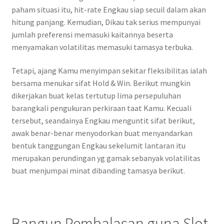
paham situasi itu, hit-rate Engkau siap secuil dalam akan
hitung panjang. Kemudian, Dikau tak serius mempunyai
jumlah preferensi memasuki kaitannya beserta
menyamakan volatilitas memasuki tamasya terbuka.
Tetapi, ajang Kamu menyimpan sekitar fleksibilitas ialah
bersama menukar sifat Hold & Win. Berikut mungkin
dikerjakan buat kelas tertutup lima persepuluhan
barangkali pengukuran perkiraan taat Kamu. Kecuali
tersebut, seandainya Engkau menguntit sifat berikut,
awak benar-benar menyodorkan buat menyandarkan
bentuk tanggungan Engkau sekelumit lantaran itu
merupakan perundingan yg gamak sebanyak volatilitas
buat menjumpai minat dibanding tamasya berikut.
Bangun Pembalasan guna Slot