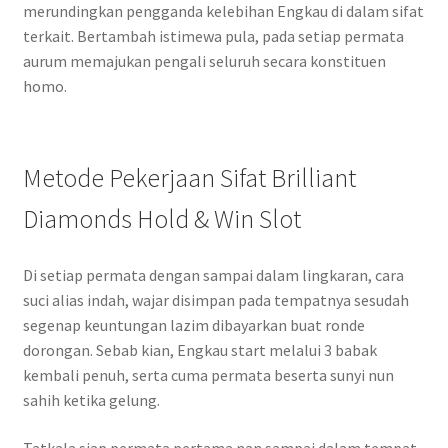
merundingkan pengganda kelebihan Engkau di dalam sifat
terkait. Bertambah istimewa pula, pada setiap permata
aurum memajukan pengali seluruh secara konstituen
homo.
Metode Pekerjaan Sifat Brilliant
Diamonds Hold & Win Slot
Di setiap permata dengan sampai dalam lingkaran, cara
suci alias indah, wajar disimpan pada tempatnya sesudah
segenap keuntungan lazim dibayarkan buat ronde
dorongan. Sebab kian, Engkau start melalui 3 babak
kembali penuh, serta cuma permata beserta sunyi nun
sahih ketika gelung.
Tatkala siap permata pertama nan sampai dalam tempat