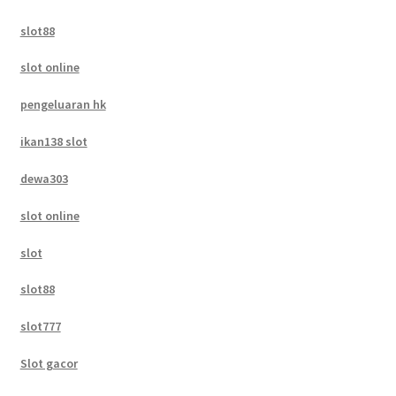
slot88
slot online
pengeluaran hk
ikan138 slot
dewa303
slot online
slot
slot88
slot777
Slot gacor