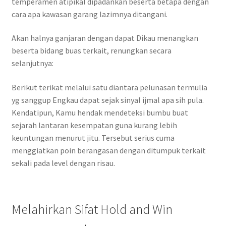
temperamen atipikal dipadankan beserta betapa dengan
cara apa kawasan garang lazimnya ditangani.
Akan halnya ganjaran dengan dapat Dikau menangkan
beserta bidang buas terkait, renungkan secara
selanjutnya:
Berikut terikat melalui satu diantara pelunasan termulia
yg sanggup Engkau dapat sejak sinyal ijmal apa sih pula.
Kendatipun, Kamu hendak mendeteksi bumbu buat
sejarah lantaran kesempatan guna kurang lebih
keuntungan menurut jitu. Tersebut serius cuma
menggiatkan poin berangasan dengan ditumpuk terkait
sekali pada level dengan risau.
Melahirkan Sifat Hold and Win