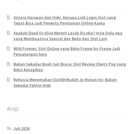
Antara Harapan dan Hoki: Kenapa Link Login Slot yang
Tepat Bisa Jadi Penentu Permainan Online Kamu
Apakah Dead Or Alive Netent Layak Dicoba? Intip Dulu Apa
yang Membuatnya Spesial dan Beda dari Slot Lain
Wild Frames: Slot Online yang Bikin Frame-by-Frame Jadi
Petualangan Seru
Bukan Sekadar Buah Ceri Biasa: Slot Review Cherry Pop yang
Bikin Ketagihan
Rahasia Menemukan Slot88 Mudah Jp Malam Ini: Bukan
Sekadar Faktor Hoki
Arsip
Juli 2026