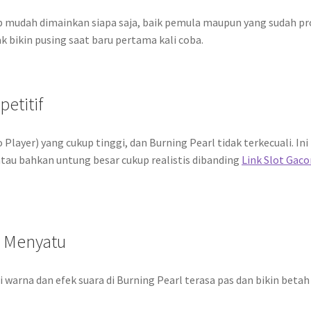
ap mudah dimainkan siapa saja, baik pemula maupun yang sudah pr
k bikin pusing saat baru pertama kali coba.
etitif
layer) yang cukup tinggi, dan Burning Pearl tidak terkecuali. Ini
tau bahkan untung besar cukup realistis dibanding
Link Slot Gaco
g Menyatu
arna dan efek suara di Burning Pearl terasa pas dan bikin betah