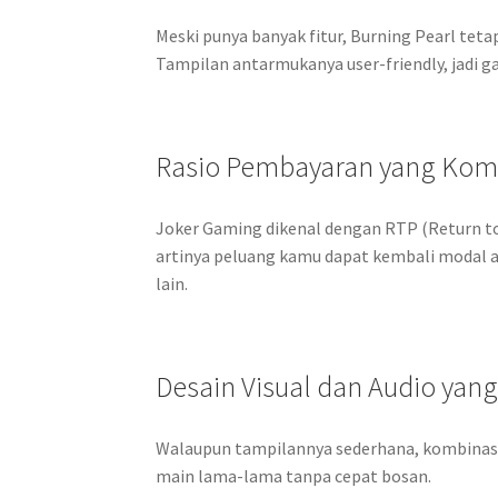
Meski punya banyak fitur, Burning Pearl tet
Tampilan antarmukanya user-friendly, jadi ga
Rasio Pembayaran yang Komp
Joker Gaming dikenal dengan RTP (Return to P
artinya peluang kamu dapat kembali modal a
lain.
Desain Visual dan Audio yan
Walaupun tampilannya sederhana, kombinasi w
main lama-lama tanpa cepat bosan.