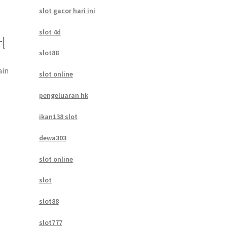
slot gacor hari ini
slot 4d
l
slot88
ain
slot online
pengeluaran hk
ikan138 slot
dewa303
slot online
slot
slot88
slot777