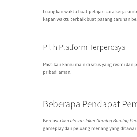
Luangkan waktu buat pelajari cara kerja simb
kapan waktu terbaik buat pasang taruhan bes
Pilih Platform Terpercaya
Pastikan kamu main di situs yang resmi dan p
pribadi aman.
Beberapa Pendapat Pema
Berdasarkan
ulasan Joker Gaming Burning Pea
gameplay dan peluang menang yang ditawar