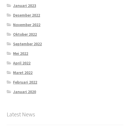
Januari 2023
Desember 2022
November 2022
Oktober 2022
September 2022
Mei 2022
April 2022
Maret 2022
Februari 2022
Januari 2020
Latest News