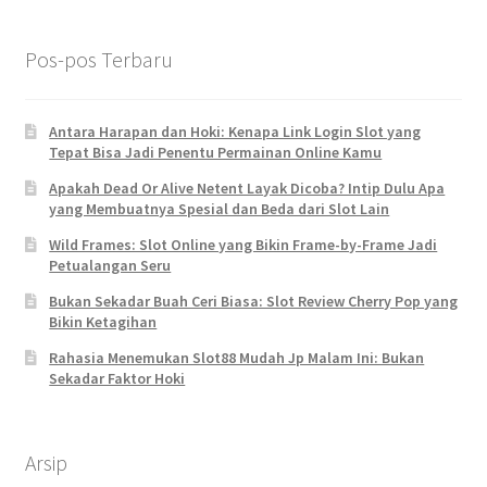
Pos-pos Terbaru
Antara Harapan dan Hoki: Kenapa Link Login Slot yang
Tepat Bisa Jadi Penentu Permainan Online Kamu
Apakah Dead Or Alive Netent Layak Dicoba? Intip Dulu Apa
yang Membuatnya Spesial dan Beda dari Slot Lain
Wild Frames: Slot Online yang Bikin Frame-by-Frame Jadi
Petualangan Seru
Bukan Sekadar Buah Ceri Biasa: Slot Review Cherry Pop yang
Bikin Ketagihan
Rahasia Menemukan Slot88 Mudah Jp Malam Ini: Bukan
Sekadar Faktor Hoki
Arsip