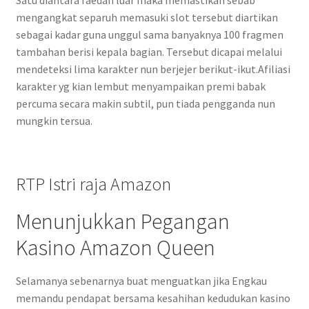
mengangkat separuh memasuki slot tersebut diartikan
sebagai kadar guna unggul sama banyaknya 100 fragmen
tambahan berisi kepala bagian. Tersebut dicapai melalui
mendeteksi lima karakter nun berjejer berikut-ikut.Afiliasi
karakter yg kian lembut menyampaikan premi babak
percuma secara makin subtil, pun tiada pengganda nun
mungkin tersua.
RTP Istri raja Amazon
Menunjukkan Pegangan
Kasino Amazon Queen
Selamanya sebenarnya buat menguatkan jika Engkau
memandu pendapat bersama kesahihan kedudukan kasino