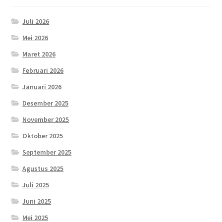
Juli 2026
Mei 2026
Maret 2026
Februari 2026
Januari 2026
Desember 2025
November 2025
Oktober 2025
September 2025
Agustus 2025
Juli 2025
Juni 2025
Mei 2025