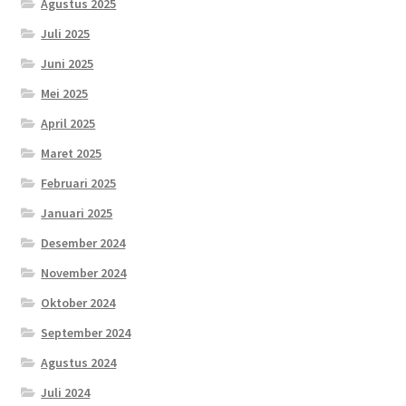
Agustus 2025
Juli 2025
Juni 2025
Mei 2025
April 2025
Maret 2025
Februari 2025
Januari 2025
Desember 2024
November 2024
Oktober 2024
September 2024
Agustus 2024
Juli 2024