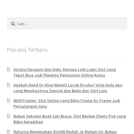
Cari
untuk:
Pos-pos Terbaru
Antara Harapan dan Hoki: Kenapa Link Login Slot yang
Tepat Bisa Jadi Penentu Permainan Online Kamu
Apakah Dead Or Alive Netent Layak Dicoba? Intip Dulu Apa
yang Membuatnya Spesial dan Beda dari Slot Lain
Wild Frames: Slot Online yang Bikin Frame-by-Frame Jadi
Petualangan Seru
Bukan Sekadar Buah Ceri Biasa: Slot Review Cherry Pop yang
Bikin Ketagihan
Rahasia Menemukan Slot88 Mudah Jp Malam Ini: Bukan