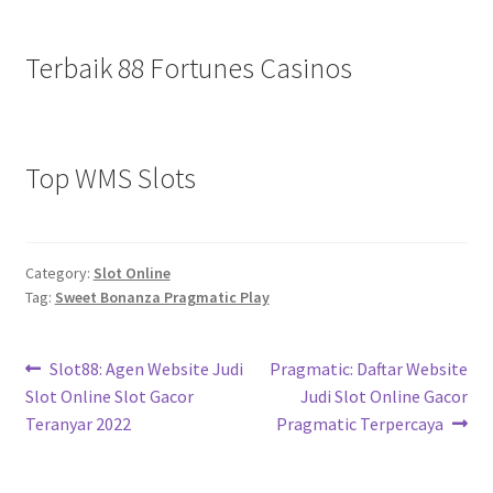
Terbaik 88 Fortunes Casinos
Top WMS Slots
Category:
Slot Online
Tag:
Sweet Bonanza Pragmatic Play
Navigasi
Previous
Next
Slot88: Agen Website Judi
Pragmatic: Daftar Website
post:
post:
Slot Online Slot Gacor
Judi Slot Online Gacor
pos
Teranyar 2022
Pragmatic Terpercaya