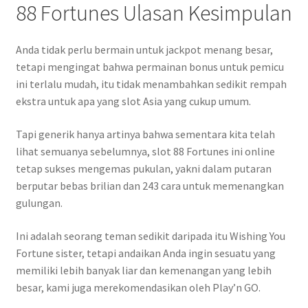
88 Fortunes Ulasan Kesimpulan
Anda tidak perlu bermain untuk jackpot menang besar,
tetapi mengingat bahwa permainan bonus untuk pemicu
ini terlalu mudah, itu tidak menambahkan sedikit rempah
ekstra untuk apa yang slot Asia yang cukup umum.
Tapi generik hanya artinya bahwa sementara kita telah
lihat semuanya sebelumnya, slot 88 Fortunes ini online
tetap sukses mengemas pukulan, yakni dalam putaran
berputar bebas brilian dan 243 cara untuk memenangkan
gulungan.
Ini adalah seorang teman sedikit daripada itu Wishing You
Fortune sister, tetapi andaikan Anda ingin sesuatu yang
memiliki lebih banyak liar dan kemenangan yang lebih
besar, kami juga merekomendasikan oleh Play’n GO.