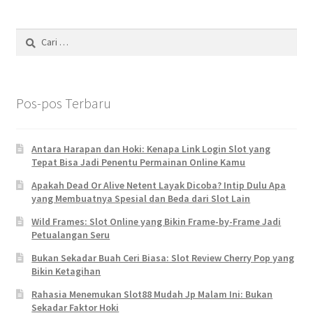
Cari
untuk:
Pos-pos Terbaru
Antara Harapan dan Hoki: Kenapa Link Login Slot yang
Tepat Bisa Jadi Penentu Permainan Online Kamu
Apakah Dead Or Alive Netent Layak Dicoba? Intip Dulu Apa
yang Membuatnya Spesial dan Beda dari Slot Lain
Wild Frames: Slot Online yang Bikin Frame-by-Frame Jadi
Petualangan Seru
Bukan Sekadar Buah Ceri Biasa: Slot Review Cherry Pop yang
Bikin Ketagihan
Rahasia Menemukan Slot88 Mudah Jp Malam Ini: Bukan
Sekadar Faktor Hoki