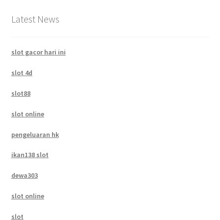
Latest News
slot gacor hari ini
slot 4d
slot88
slot online
pengeluaran hk
ikan138 slot
dewa303
slot online
slot